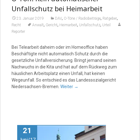
Unfallschutz bei Heimarbeit
,
,
,
23. Januar 2019
DAV
O-Töne / Radiobeiträge
Ratgeber
,
,
,
,
Recht
Anwalt
Gericht
Heimarbeit
Unfallschutz
Urteil
Reporter
Bei Telearbeit daheim oder im Homeoffice haben
Beschäftigte nicht automatisch Schutz durch die
gesetzliche Unfallversicherung. Bringt jemand seinen
Nachwuchs in die Kita und hat auf dem Rückweg zum
häuslichen Arbeitsplatz einen Unfall, hat keinen
Wegeunfall. So entschied es das Landessozialgericht
Niedersachsen-Bremen.
Weiter
→
21
Juni/17