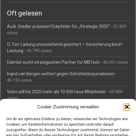
Oft gelesen
Audi: Stadler präzisiert Eckpfeiler für „Strategie 2020“
- 51.460
views
O-Ton: Ladung unzureichend gesichert – Versicherung kürzt
Leistung
- 46.795 views
Daimler sucht strategischen Partner für MBTech
- 46.661 views
Ingrid van Bergen wettert gegen Schönheitsoperationen
-
46.156 views
Volvo will bis 2020 mehr als 10.000 neue Mitarbeiter
- 45.484
views
Cookie-Zustimmung verwalten
Mäßiges Interesse an Daimlers MBtech
- 44.713 views
Um dir ein optimales Erlebnis zu bieten, verwenden wir Technologien wie
O-Ton: Wer muss Schaden für abgedriftete Silvesterraketen
Cookies, um Geräteinformationen zu speichern und/oder darauf
zahlen?
- 42.367 views
zuzugreifen. Wenn du diesen Technologien zustimmst, können wir Daten
wie das Surfverhalten oder eindeutige IDs auf dieser Website verarbeiten.