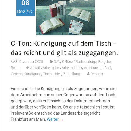
Video
08
Dez./25
O-Ton: Kündigung auf dem Tisch –
das reicht und gilt als zugegangen!
,
,
,
8. Dezember 2025
DAV
O-Töne / Radiobeiträge
Ratgeber
,
,
,
,
,
Recht
Anwalt
Arbeitgeber
Arbeitnehmer
Arbeitsrecht
Chef
,
,
,
,
Gericht
Kündigung
Tisch
Urteil
Zustellung
Reporter
Eine schriftliche Kündigung gilt als zugegangen, wenn sie
dem Arbeitnehmer in seiner Gegenwart so auf den Tisch
gelegt wird, dass er Einsicht in das Dokument nehmen
und darüber verfügen kann. Ob er sie tatsächlich liest, ist
irrelevantSo entschied das Landesarbeitsgericht
Frankfurt am Main.
Weiter
→