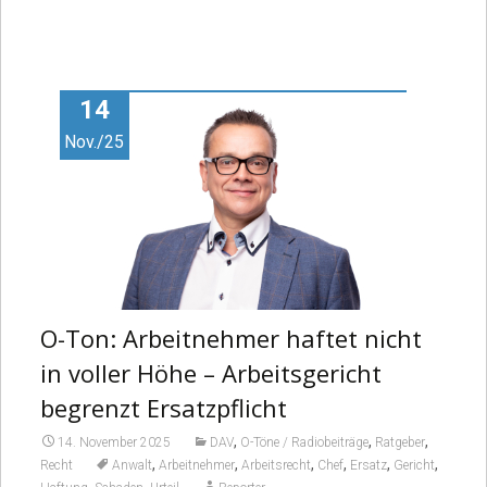
14
Nov./25
O-Ton: Arbeitnehmer haftet nicht
in voller Höhe – Arbeitsgericht
begrenzt Ersatzpflicht
,
,
,
14. November 2025
DAV
O-Töne / Radiobeiträge
Ratgeber
,
,
,
,
,
,
Recht
Anwalt
Arbeitnehmer
Arbeitsrecht
Chef
Ersatz
Gericht