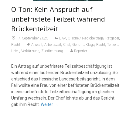
O-Ton: Kein Anspruch auf
unbefristete Teilzeit während
Brückenteilzeit
,
,
,
17. September 2025
DAV
O-Töne / Radiobeiträge
Ratgeber
,
,
,
,
,
,
,
Recht
Anwalt
Arbeitszeit
Chef
Gericht
Klage
Recht
Teilzeit
,
,
Urteil
Verkürzung
Zustimmung
Reporter
Ein Antrag auf unbefristete Teilzeitbeschäftigung ist
während einer laufenden Brückenteilzeit unzulässig. So
entschied das Hessische Landesarbeitsgericht. In dem
Fall wollte eine Frau von einer befristeten Brückenteilzeit
in eine unbefristete Teilzeitbeschäftigung im gleichen
Umfang wechseln. Der Chef lehnte ab und das Gericht
gab ihm Recht.
Weiter
→