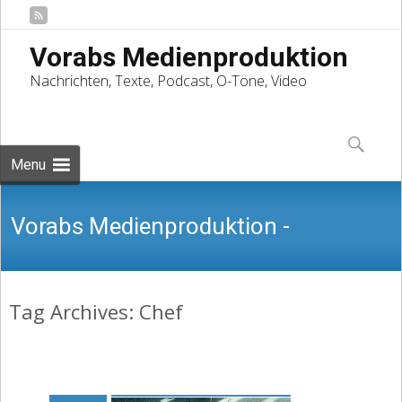
Vorabs Medienproduktion
Nachrichten, Texte, Podcast, O-Töne, Video
Skip
to
Suchen
content
nach:
Menu
Vorabs Medienproduktion -
Tag Archives: Chef
Nachrichten, Texte, Podcast, O-Töne,