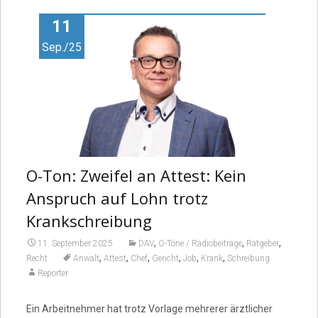
11
Sep./25
O-Ton: Zweifel an Attest: Kein
Anspruch auf Lohn trotz
Krankschreibung
,
,
,
11. September 2025
DAV
O-Töne / Radiobeiträge
Ratgeber
,
,
,
,
,
,
Recht
Anwalt
Attest
Chef
Gericht
Job
Krank
Schreibung
Reporter
Ein Arbeitnehmer hat trotz Vorlage mehrerer ärztlicher