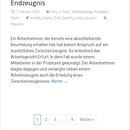
Endzeugnis
,
,
,
7. Februar 2025
DAV
O-Töne / Radiobeiträge
Ratgeber
,
,
,
,
,
Recht
Anwalt
Arbeit
Chef
Gericht
Urteil
Zeugnis
Reporter
Ein Arbeitnehmer, der bereits eine abschließende
Beurteilung erhalten hat, hat keinen Anspruch auf ein
zusätzliches Zwischenzeugnis. So entschied das
Arbeitsgericht Erfurt. In dem Fall wurde einem
Mitarbeiter in der Probezeit gekündigt. Der Arbeitnehmer
klagte dagegen und verlangte neben einem
Arbeitszeugnis auch die Erteilung eines
Zwischenzeugnisses.
Weiter
→
Posts
1
2
3
…
9
Weiter »