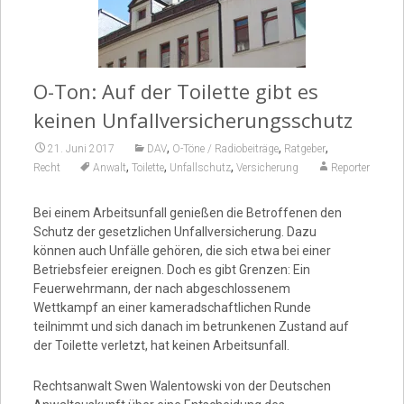
Video
O-Ton: Auf der Toilette gibt es
keinen Unfallversicherungsschutz
,
,
,
21. Juni 2017
DAV
O-Töne / Radiobeiträge
Ratgeber
,
,
,
Recht
Anwalt
Toilette
Unfallschutz
Versicherung
Reporter
Bei einem Arbeitsunfall genießen die Betroffenen den
Schutz der gesetzlichen Unfallversicherung. Dazu
können auch Unfälle gehören, die sich etwa bei einer
Betriebsfeier ereignen. Doch es gibt Grenzen: Ein
Feuerwehrmann, der nach abgeschlossenem
Wettkampf an einer kameradschaftlichen Runde
teilnimmt und sich danach im betrunkenen Zustand auf
der Toilette verletzt, hat keinen Arbeitsunfall.
Rechtsanwalt Swen Walentowski von der Deutschen