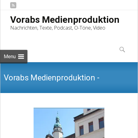
Vorabs Medienproduktion
Nachrichten, Texte, Podcast, O-Töne, Video
Skip
to
Suchen
content
nach:
Menu
Vorabs Medienproduktion -
Nachrichten, Texte, Podcast, O-Töne,