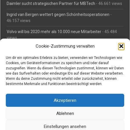
Daimler sucht strategischen Partner für MBTech
- 46.661 views
Ingrid van Bergen wettert gegen Schönheitsoperationen
-
46.157 views
Volvo will bis 2020 mehr als 10.000 neue Mitarbeiter
- 45.484
views
Cookie-Zustimmung verwalten
Mäßiges Interesse an Daimlers MBtech
- 44.713 views
Um dir ein optimales Erlebnis zu bieten, verwenden wir Technologien wie
O-Ton: Wer muss Schaden für abgedriftete Silvesterraketen
Cookies, um Geräteinformationen zu speichern und/oder darauf
zahlen?
- 42.367 views
zuzugreifen. Wenn du diesen Technologien zustimmst, können wir Daten
wie das Surfverhalten oder eindeutige IDs auf dieser Website verarbeiten.
Kollegengespräch: Urteile zum Grillen
- 42.060 views
Wenn du deine Zustimmung nicht erteilst oder zurückziehst, können
bestimmte Merkmale und Funktionen beeinträchtigt werden.
Suchen bei Vorabs
Akzeptieren
Suchen
nach:
Ablehnen
Einstellungen ansehen