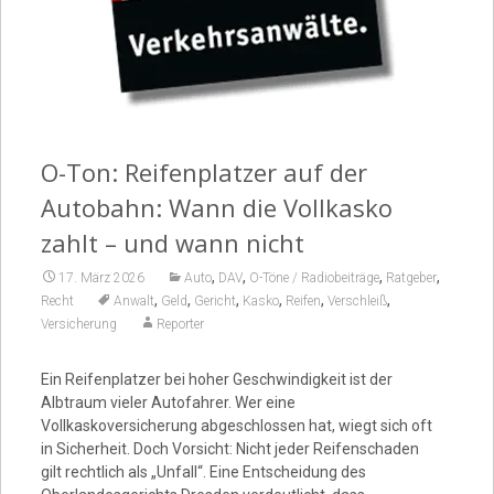
Video
O-Ton: Reifenplatzer auf der
Autobahn: Wann die Vollkasko
zahlt – und wann nicht
,
,
,
,
17. März 2026
Auto
DAV
O-Töne / Radiobeiträge
Ratgeber
,
,
,
,
,
,
Recht
Anwalt
Geld
Gericht
Kasko
Reifen
Verschleiß
Versicherung
Reporter
Ein Reifenplatzer bei hoher Geschwindigkeit ist der
Albtraum vieler Autofahrer. Wer eine
Vollkaskoversicherung abgeschlossen hat, wiegt sich oft
in Sicherheit. Doch Vorsicht: Nicht jeder Reifenschaden
gilt rechtlich als „Unfall“. Eine Entscheidung des