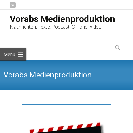
Vorabs Medienproduktion
Nachrichten, Texte, Podcast, O-Töne, Video
Skip
to
Suchen
content
nach:
Menu
Vorabs Medienproduktion -
Nachrichten, Texte, Podcast, O-Töne,