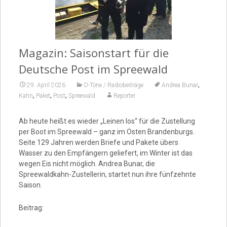
Video
Magazin: Saisonstart für die
Deutsche Post im Spreewald
,
29. April 2026
O-Töne / Radiobeiträge
Andrea Bunar
,
,
,
Kahn
Paket
Post
Spreewald
Reporter
Ab heute heißt es wieder „Leinen los“ für die Zustellung
per Boot im Spreewald – ganz im Osten Brandenburgs.
Seite 129 Jahren werden Briefe und Pakete übers
Wasser zu den Empfängern geliefert, im Winter ist das
wegen Eis nicht möglich. Andrea Bunar, die
Spreewaldkahn-Zustellerin, startet nun ihre fünfzehnte
Saison.
Beitrag: