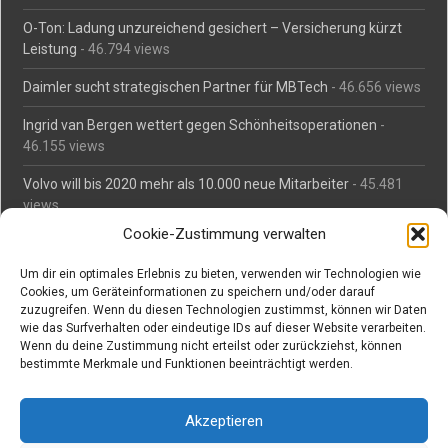
O-Ton: Ladung unzureichend gesichert – Versicherung kürzt
Leistung
- 46.794 views
Daimler sucht strategischen Partner für MBTech
- 46.656 views
Ingrid van Bergen wettert gegen Schönheitsoperationen
-
46.155 views
Volvo will bis 2020 mehr als 10.000 neue Mitarbeiter
- 45.481
views
Cookie-Zustimmung verwalten
Mäßiges Interesse an Daimlers MBtech
- 44.711 views
Um dir ein optimales Erlebnis zu bieten, verwenden wir Technologien wie
O-Ton: Wer muss Schaden für abgedriftete Silvesterraketen
Cookies, um Geräteinformationen zu speichern und/oder darauf
zahlen?
- 42.365 views
zuzugreifen. Wenn du diesen Technologien zustimmst, können wir Daten
wie das Surfverhalten oder eindeutige IDs auf dieser Website verarbeiten.
Kollegengespräch: Urteile zum Grillen
- 42.057 views
Wenn du deine Zustimmung nicht erteilst oder zurückziehst, können
bestimmte Merkmale und Funktionen beeinträchtigt werden.
Suchen bei Vorabs
Akzeptieren
Suchen