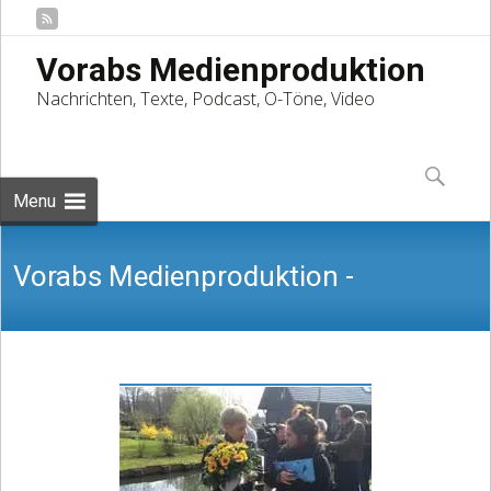
Vorabs Medienproduktion
Nachrichten, Texte, Podcast, O-Töne, Video
Skip
to
Suchen
content
nach:
Menu
Vorabs Medienproduktion -
Nachrichten, Texte, Podcast, O-Töne,