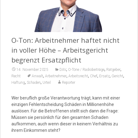
Video
O-Ton: Arbeitnehmer haftet nicht
in voller Höhe – Arbeitsgericht
begrenzt Ersatzpflicht
,
,
,
14. November 2025
DAV
O-Töne / Radiobeiträge
Ratgeber
,
,
,
,
,
,
Recht
Anwalt
Arbeitnehmer
Arbeitsrecht
Chef
Ersatz
Gericht
,
,
Haftung
Schaden
Urteil
Reporter
Wer beruflich große Verantwortung trägt, kann mit einer
einzigen Fehlentscheidung Schäden in Millionenhöhe
auslösen. Für die Betroffenen stellt sich dann die Frage:
Müssen sie persönlich für den gesamten Schaden
aufkommen, auch wenn dieser in keinem Verhältnis zu
ihrem Einkommen steht?