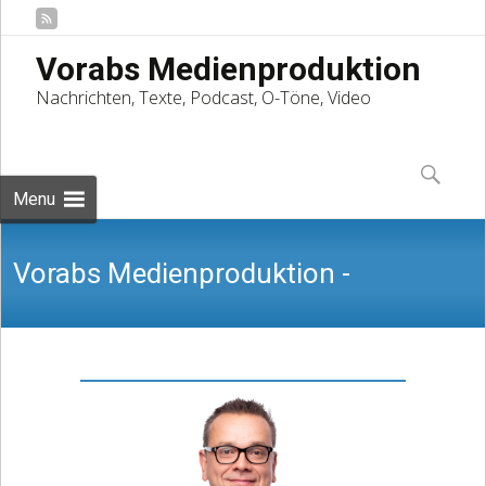
Vorabs Medienproduktion
Nachrichten, Texte, Podcast, O-Töne, Video
Skip
to
Suchen
content
nach:
Menu
Vorabs Medienproduktion -
Nachrichten, Texte, Podcast, O-Töne,