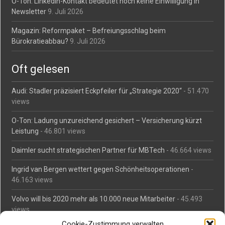
O-Ton: LinkedIn-Kontakt bedeutet noch keine Einwilligung in
Newsletter
9. Juli 2026
Magazin: Reformpaket – Befreiungsschlag beim
Bürokratieabbau?
9. Juli 2026
Oft gelesen
Audi: Stadler präzisiert Eckpfeiler für „Strategie 2020“
- 51.470
views
O-Ton: Ladung unzureichend gesichert – Versicherung kürzt
Leistung
- 46.801 views
Daimler sucht strategischen Partner für MBTech
- 46.664 views
Ingrid van Bergen wettert gegen Schönheitsoperationen
-
46.163 views
Volvo will bis 2020 mehr als 10.000 neue Mitarbeiter
- 45.493
views
Cookie-Zustimmung verwalten