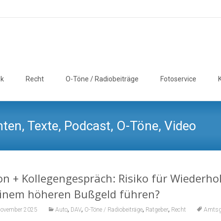
ik
Recht
O-Töne / Radiobeiträge
Fotoservice
ten, Texte, Podcast, O-Töne, Video
n + Kollegengespräch: Risiko für Wiederhol
einem höheren Bußgeld führen?
,
,
,
,
November 2025
Auto
DAV
O-Töne / Radiobeiträge
Ratgeber
Recht
Amtsg