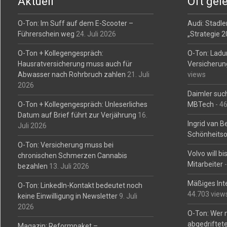
Aktuell
Oft gel
O-Ton: Im Suff auf dem E-Scooter –
Audi: Stadler
Führerschein weg
24. Juli 2026
„Strategie 
O-Ton + Kollegengespräch:
O-Ton: Ladu
Hausratversicherung muss auch für
Versicherun
Abwasser nach Rohrbruch zahlen
21. Juli
views
2026
Daimler such
O-Ton + Kollegengespräch: Unleserliches
MBTech
- 4
Datum auf Brief führt zur Verjährung
16.
Ingrid van 
Juli 2026
Schönheitso
O-Ton: Versicherung muss bei
Volvo will b
chronischen Schmerzen Cannabis
Mitarbeiter
-
bezahlen
13. Juli 2026
Mäßiges Int
O-Ton: LinkedIn-Kontakt bedeutet noch
44.703 view
keine Einwilligung in Newsletter
9. Juli
2026
O-Ton: Wer 
abgedriftete
Magazin: Reformpaket –