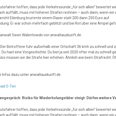
Autofahrer hoffen, dass jede Verkehrssünde „für sich allein“ bewertet w
ch auffällt, muss mit höheren Strafen rechnen – auch dann, wenn ein 
richt Eilenburg brummte einem Raser statt 200 dann 250 Euro auf.
dung: Er war schon mehrfach geblitzt und bei Rot über eine Ampel gef
anwalt Swen Walentowski von anwaltauskunft.de:
 Der Betroffene fuhr außerhalb einer Ortschaft 36 kmh zu schnell und z
 Du hast eine Vorgeschichte. Du bist ja seit 2020 öfter mal zu schnell 
Also müssen wir die Strafe hier erhöhen. Ähnlich wie beim Strafrecht: Ö
e Infos dazu unter anwaltauskunft.de
oad O-Ton
engespräch: Risiko für Wiederholungstäter steigt: Dürfen weitere 
Autofahrer hoffen, dass jede Verkehrssünde „für sich allein“ bewertet w
ch auffällt, muss mit höheren Strafen rechnen – auch dann, wenn ein 