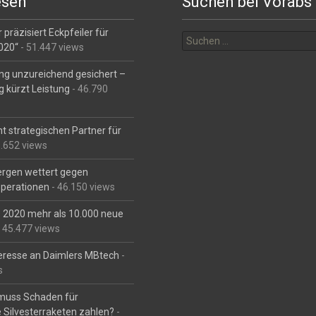
esen
Suchen bei Vorabs
Suchen
 präzisiert Eckpfeiler für
nach:
2020“
- 51.447 views
ng unzureichend gesichert –
g kürzt Leistung
- 46.790
t strategischen Partner für
6.652 views
Bergen wettert gegen
perationen
- 46.150 views
is 2020 mehr als 10.000 neue
 45.477 views
eresse an Daimlers MBtech
-
s
muss Schaden für
 Silvesterraketen zahlen?
-