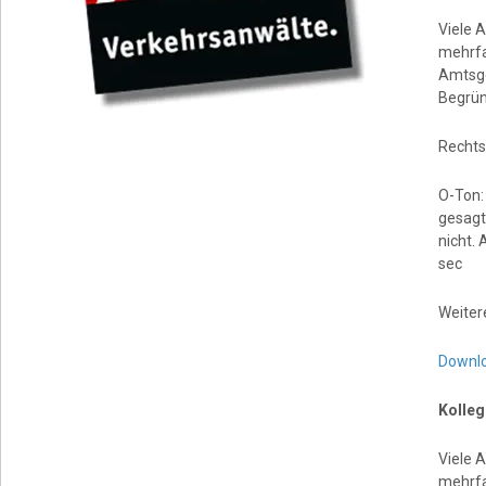
Viele 
mehrfa
Amtsge
Begrün
Rechts
O-Ton:
gesagt:
nicht. 
sec
Weiter
Downl
Kolleg
Viele 
mehrfa