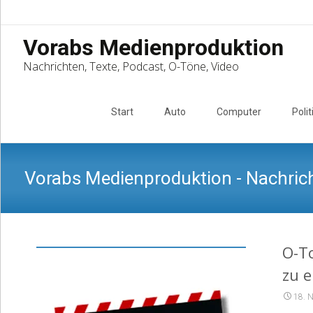
Vorabs Medienproduktion
Nachrichten, Texte, Podcast, O-Töne, Video
Skip
to
Start
Auto
Computer
Polit
content
Vorabs Medienproduktion - Nachrich
O-To
zu 
18. 