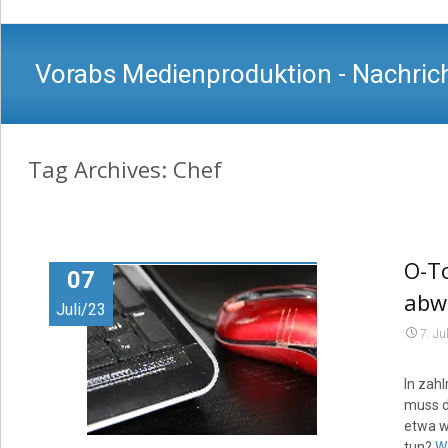
Vorabs Medienproduktion - Nachrich
Tag Archives: Chef
O-To
07
abw
Juli/23
7. Ju
In zah
muss d
etwa w
tun?
W