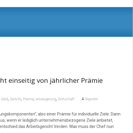
t einseitig von jährlicher Prämie
,
,
,
,
,
Geld
Gericht
Prämie
Verweigerung
Wirtschaft
Reporter
ungskomponenten“, also einer Prämie für individuelle Ziele. Dann
 aus, wenn er lediglich unternehmensbezogene Ziele anbietet,
o entschied das Arbeitsgericht Verden. Was muss der Chef nun