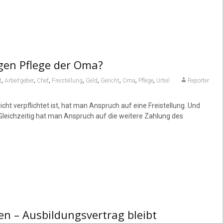
gen Pflege der Oma?
,
,
,
,
,
,
,
,
t
Arbeitgeber
Chef
Freistellung
Geld
Gericht
Oma
Pflege
Urteil
Reporter
ht verpflichtet ist, hat man Anspruch auf eine Freistellung. Und
Gleichzeitig hat man Anspruch auf die weitere Zahlung des
en – Ausbildungsvertrag bleibt