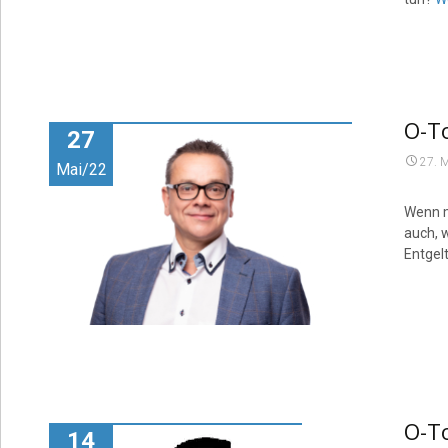
O-To
27
27. 
Mai/22
Wenn ma
auch, 
Entgel
O-To
14