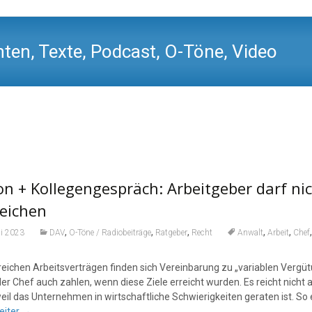
ten, Texte, Podcast, O-Töne, Video
n + Kollegengespräch: Arbeitgeber darf nich
eichen
,
,
,
,
,
li 2023
DAV
O-Töne / Radiobeiträge
Ratgeber
Recht
Anwalt
Arbeit
Chef
lreichen Arbeitsverträgen finden sich Vereinbarung zu „variablen Vergüt
er Chef auch zahlen, wenn diese Ziele erreicht wurden. Es reicht nicht
eil das Unternehmen in wirtschaftliche Schwierigkeiten geraten ist. S
eiter
→