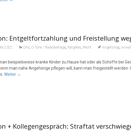
n: Entgeltfortzahlung und Freistellung we
,
,
,
,
Mai 2022
DAV
O-Töne / Radiobeiträge
Ratgeber
Recht
Angehörige
Anwal
n beispielsweise kranke Kinder zu Hause hat oder als Schöffe bei Geric
wenn man nahe Angehörige pflegen will, kann man freigestellt werden. 
ts.
Weiter
→
n + Kollegengespräch: Straftat verschwieg