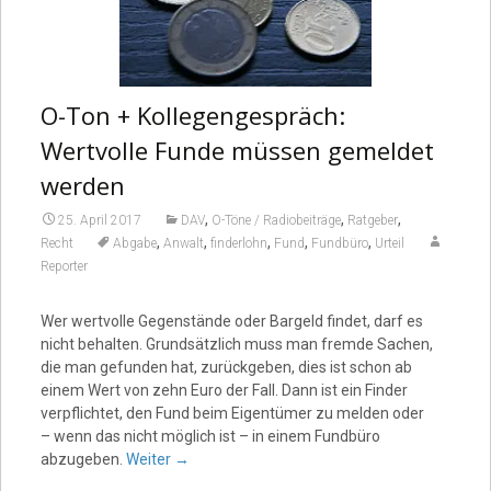
O-Ton + Kollegengespräch:
Wertvolle Funde müssen gemeldet
werden
,
,
,
25. April 2017
DAV
O-Töne / Radiobeiträge
Ratgeber
,
,
,
,
,
Recht
Abgabe
Anwalt
finderlohn
Fund
Fundbüro
Urteil
Reporter
Wer wertvolle Gegenstände oder Bargeld findet, darf es
nicht behalten. Grundsätzlich muss man fremde Sachen,
die man gefunden hat, zurückgeben, dies ist schon ab
einem Wert von zehn Euro der Fall. Dann ist ein Finder
verpflichtet, den Fund beim Eigentümer zu melden oder
– wenn das nicht möglich ist – in einem Fundbüro
abzugeben.
Weiter
→