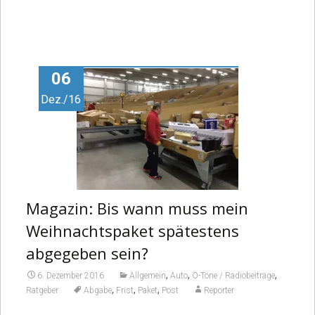
06
Dez./16
Magazin: Bis wann muss mein
Weihnachtspaket spätestens
abgegeben sein?
,
,
,
6. Dezember 2016
Allgemein
Auto
O-Töne / Radiobeiträge
,
,
,
Ratgeber
Abgabe
Frist
Paket
Post
Reporter