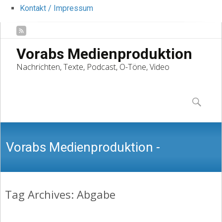
Kontakt / Impressum
Vorabs Medienproduktion
Nachrichten, Texte, Podcast, O-Töne, Video
Skip
to
Suchen
content
nach:
Vorabs Medienproduktion -
Tag Archives: Abgabe
Nachrichten, Texte, Podcast, O-Töne,