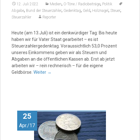
,
,
12. Juli 2022
Medien
O-Töne / Radiobeiträge
Politik
,
,
,
,
,
,
Abgabe
Bund der Steuerzahler
Gedenktag
Geld
Holznagel
Steuer
Steuerzahler
Reporter
Heute (am 13.Juli) ist ein denkwürdiger Tag: Bis heute
haben wir für Vater Staat gearbeitet – es ist
Steuerzahlergedenktag. Voraussichtlich 53,0 Prozent
unseres Einkommens geben wir als Steuern und
Abgaben an die öffentlichen Kassen ab. Erst ab jetzt
arbeiten wir – rein rechnerisch – für die eigene
Geldbörse.
Weiter
→
25
Apr./17