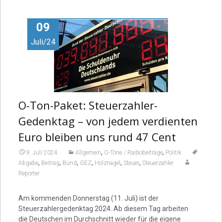
Video
09
Juli/24
O-Ton-Paket: Steuerzahler-
Gedenktag – von jedem verdienten
Euro bleiben uns rund 47 Cent
,
,
9. Juli 2024
Allgemein
O-Töne / Radiobeiträge
Politik
,
,
,
,
,
,
Abgabe
Beitrag
Bund
GEZ
Holznagel
Steuer
Steuerzahler
Reporter
Am kommenden Donnerstag (11. Juli) ist der
Steuerzahlergedenktag 2024. Ab diesem Tag arbeiten
die Deutschen im Durchschnitt wieder für die eigene