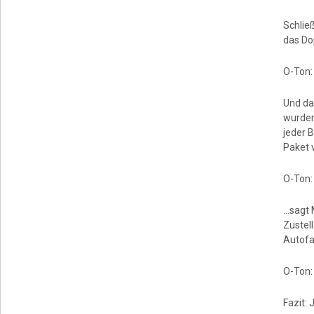
Schlie
das Do
O-Ton:
Und da
wurden
jeder 
Paket 
O-Ton:
…sagt 
Zustel
Autofa
O-Ton:
Fazit: