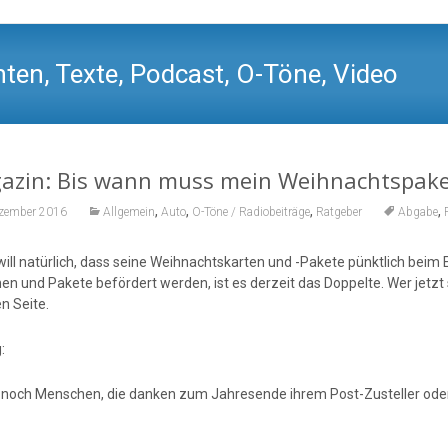
ten, Texte, Podcast, O-Töne, Video
azin: Bis wann muss mein Weihnachtspake
,
,
,
,
ezember 2016
Allgemein
Auto
O-Töne / Radiobeiträge
Ratgeber
Abgabe
will natürlich, dass seine Weihnachtskarten und -Pakete pünktlich be
en und Pakete befördert werden, ist es derzeit das Doppelte. Wer jetzt 
n Seite.
:
t noch Menschen, die danken zum Jahresende ihrem Post-Zusteller oder i