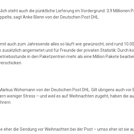
ßlich steht auch die pünktliche Lieferung im Vordergrund. 3,9 Millionen
ppelte, sagt Anke Blenn von der Deutschen Post DHL.
mit auch zum Jahresende alles so läuft wie gewünscht, sind rund 10.00
 zusätzlich angemietet und für Freunde der privaten Statistik: Durch
Betriebsstunde in den Paketzentren mehr als eine Million Pakete bearbei
verschicken.
Markus Wohsmann von der Deutschen Post DHL. Gilt übrigens auch vor B
lern weniger Stress – und weil es auf Weihnachten zugeht, haben die
hrern:
 Je eher die Sendung vor Weihnachten bei der Post – umso eher ist sie 