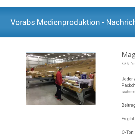
Vorabs Medienproduktion - Nachrich
Mag
6. D
Jeder 
Päckch
sichere
Beitrag
Es gib
O-Ton: