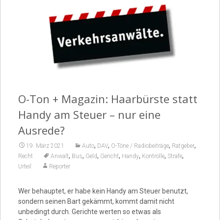
Video
O-Ton + Magazin: Haarbürste statt
Handy am Steuer – nur eine
Ausrede?
,
,
,
,
19. März 2021
Auto
DAV
O-Töne / Radiobeiträge
Ratgeber
,
,
,
,
,
,
,
Recht
Anwalt
Bus
Geld
Gericht
Handy
Kontrolle
Strafe
Urteil
Reporter
Wer behauptet, er habe kein Handy am Steuer benutzt,
sondern seinen Bart gekämmt, kommt damit nicht
unbedingt durch. Gerichte werten so etwas als