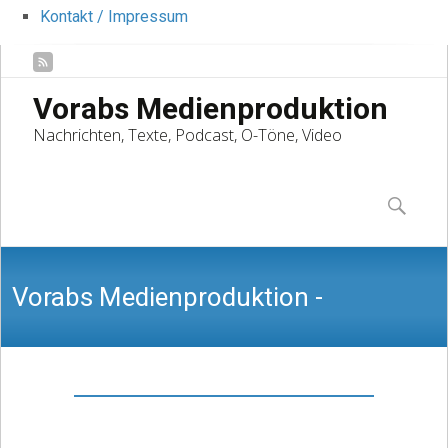
Kontakt / Impressum
Vorabs Medienproduktion
Nachrichten, Texte, Podcast, O-Töne, Video
Skip
to
Suchen
content
nach:
Vorabs Medienproduktion -
Nachrichten, Texte, Podcast, O-Töne,