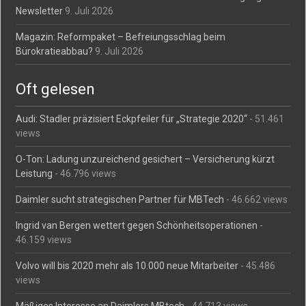
Newsletter
9. Juli 2026
Magazin: Reformpaket – Befreiungsschlag beim
Bürokratieabbau?
9. Juli 2026
Oft gelesen
Audi: Stadler präzisiert Eckpfeiler für „Strategie 2020“
- 51.461
views
O-Ton: Ladung unzureichend gesichert – Versicherung kürzt
Leistung
- 46.796 views
Daimler sucht strategischen Partner für MBTech
- 46.662 views
Ingrid van Bergen wettert gegen Schönheitsoperationen
-
46.159 views
Volvo will bis 2020 mehr als 10.000 neue Mitarbeiter
- 45.486
views
Mäßiges Interesse an Daimlers MBtech
- 44.713 views