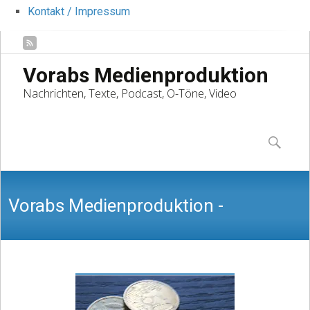
Kontakt / Impressum
Vorabs Medienproduktion
Nachrichten, Texte, Podcast, O-Töne, Video
Skip
to
Suchen
content
nach:
Vorabs Medienproduktion -
Nachrichten, Texte, Podcast, O-Töne,