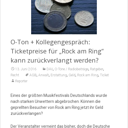
Video
O-Ton + Kollegengespräch:
Ticketpreise für „Rock am Ring“
kann zurückverlangt werden?
,
,
,
13. Juni 2016
DAV
O-Töne / Radiobeiträge
Ratgeber
,
,
,
,
,
Recht
AGB
Anwalt
Erstattung
Geld
Rock am Ring
Ticket
Reporter
Eines der größten Musikfestivals Deutschlands wurde
nach starken Unwettern abgebrochen. Können die
geprellten Besucher von Rock am Ring jetzt ihr Geld
zurückverlangen?
Der Veranstalter verneint das bisher, doch die Deutsche