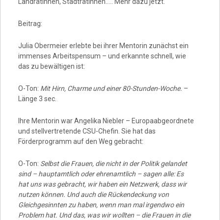
Landrätinnen, Stadträtinnen….. Mehr dazu jetzt.
Beitrag:
Julia Obermeier erlebte bei ihrer Mentorin zunächst ein
immenses Arbeitspensum – und erkannte schnell, wie
das zu bewältigen ist:
O-Ton:
Mit Hirn, Charme und einer 80-Stunden-Woche.
–
Länge 3 sec.
Ihre Mentorin war Angelika Niebler – Europaabgeordnete
und stellvertretende CSU-Chefin. Sie hat das
Förderprogramm auf den Weg gebracht:
O-Ton:
Selbst die Frauen, die nicht in der Politik gelandet
sind – hauptamtlich oder ehrenamtlich – sagen alle: Es
hat uns was gebracht, wir haben ein Netzwerk, dass wir
nutzen können. Und auch die Rückendeckung von
Gleichgesinnten zu haben, wenn man mal irgendwo ein
Problem hat. Und das, was wir wollten – die Frauen in die