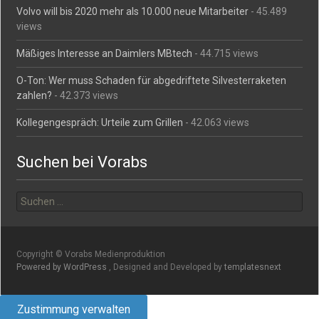
Volvo will bis 2020 mehr als 10.000 neue Mitarbeiter
- 45.489
views
Mäßiges Interesse an Daimlers MBtech
- 44.715 views
O-Ton: Wer muss Schaden für abgedriftete Silvesterraketen
zahlen?
- 42.373 views
Kollegengespräch: Urteile zum Grillen
- 42.063 views
Suchen bei Vorabs
Suchen
nach:
Copyright © Vorabs Medienproduktion
Powered by WordPress
, Designed and Developed by
templatesnext
Zustimmung verwalten