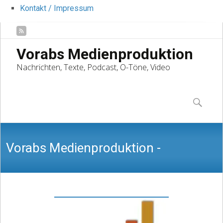
Kontakt / Impressum
Vorabs Medienproduktion
Nachrichten, Texte, Podcast, O-Töne, Video
Skip
to
Suchen
content
nach:
Vorabs Medienproduktion -
Nachrichten, Texte, Podcast, O-Töne,