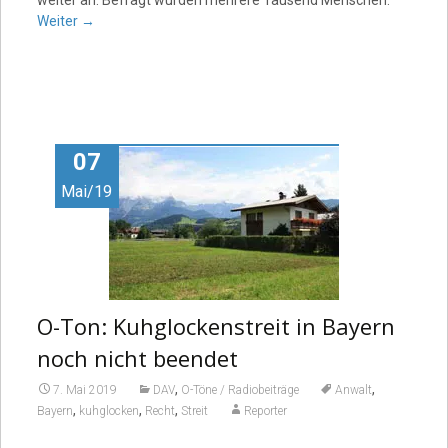
Weiter
→
07
Mai/19
O-Ton: Kuhglockenstreit in Bayern
noch nicht beendet
,
,
7. Mai 2019
DAV
O-Töne / Radiobeiträge
Anwalt
,
,
,
Bayern
kuhglocken
Recht
Streit
Reporter