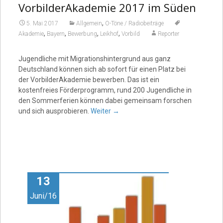
VorbilderAkademie 2017 im Süden
,
5. Mai 2017
Allgemein
O-Töne / Radiobeiträge
,
,
,
,
Akademie
Bayern
Bewerbung
Leikhof
Vorbild
Reporter
Jugendliche mit Migrationshintergrund aus ganz
Deutschland können sich ab sofort für einen Platz bei
der VorbilderAkademie bewerben. Das ist ein
kostenfreies Förderprogramm, rund 200 Jugendliche in
den Sommerferien können dabei gemeinsam forschen
und sich ausprobieren.
Weiter
→
13
Juni/16