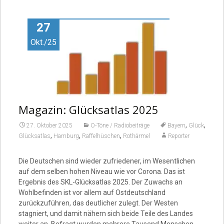
Video
27
Okt./25
Magazin: Glücksatlas 2025
,
,
27. Oktober 2025
O-Töne / Radiobeiträge
Bayern
Glück
,
,
,
Glücksatlas
Hamburg
Raffelhüschen
Rothärmel
Reporter
Die Deutschen sind wieder zufriedener, im Wesentlichen
auf dem selben hohen Niveau wie vor Corona. Das ist
Ergebnis des SKL-Glücksatlas 2025. Der Zuwachs an
Wohlbefinden ist vor allem auf Ostdeutschland
zurückzuführen, das deutlicher zulegt. Der Westen
stagniert, und damit nähern sich beide Teile des Landes
weiter an. Befragt wurden mehrere Tausend Menschen.