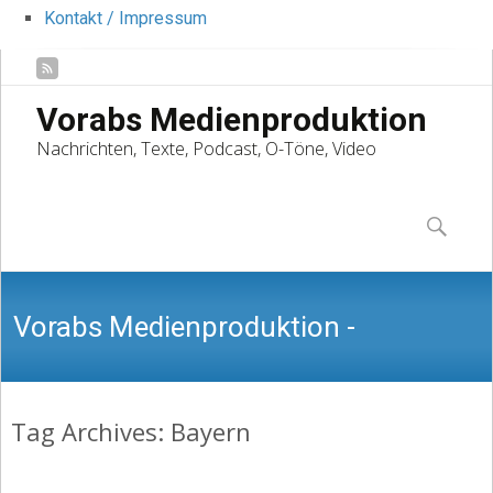
Kontakt / Impressum
Vorabs Medienproduktion
Nachrichten, Texte, Podcast, O-Töne, Video
Skip
to
Suchen
content
nach:
Vorabs Medienproduktion -
Tag Archives: Bayern
Nachrichten, Texte, Podcast, O-Töne,