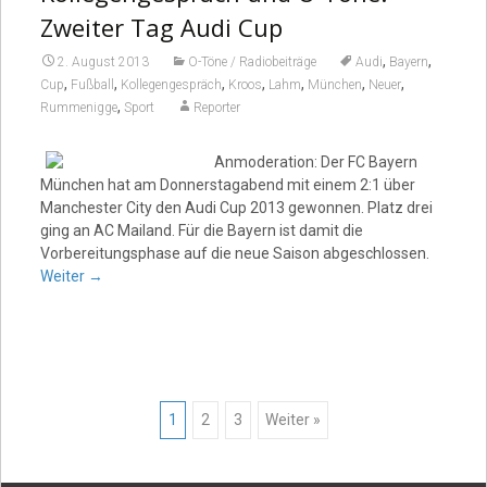
Zweiter Tag Audi Cup
,
,
2. August 2013
O-Töne / Radiobeiträge
Audi
Bayern
,
,
,
,
,
,
,
Cup
Fußball
Kollegengespräch
Kroos
Lahm
München
Neuer
,
Rummenigge
Sport
Reporter
Anmoderation: Der FC Bayern
München hat am Donnerstagabend mit einem 2:1 über
Manchester City den Audi Cup 2013 gewonnen. Platz drei
ging an AC Mailand. Für die Bayern ist damit die
Vorbereitungsphase auf die neue Saison abgeschlossen.
Weiter
→
Posts
1
2
3
Weiter »