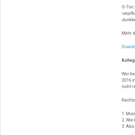
O-Ton
verpfli
dunkle
Mehr d
Downl
Kolleg
Wer be
2016 in
nicht 
Rechts
1. Muss
2. Wie 
3. Als