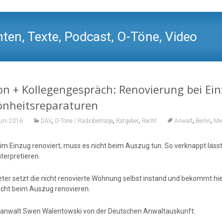
ten, Texte, Podcast, O-Töne, Video
n + Kollegengespräch: Renovierung bei Ein
önheitsreparaturen
,
,
,
,
,
Juni 2016
DAV
O-Töne / Radiobeiträge
Ratgeber
Recht
Anwalt
Berlin
Mie
im Einzug renoviert, muss es nicht beim Auszug tun. So verknappt lässt
terpretieren.
eter setzt die nicht renovierte Wohnung selbst instand und bekommt hie
icht beim Auszug renovieren.
anwalt Swen Walentowski von der Deutschen Anwaltauskunft: