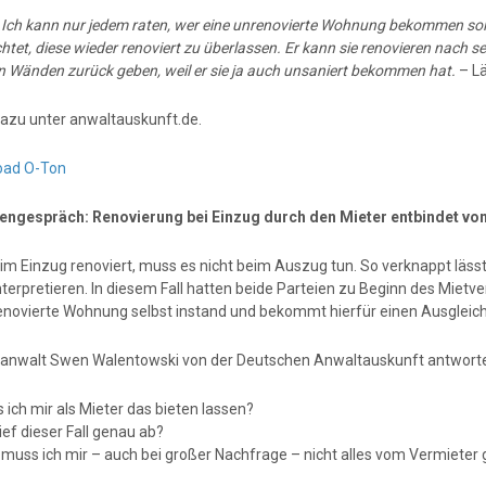
:
Ich kann nur jedem raten, wer eine unrenovierte Wohnung bekommen soll
chtet, diese wieder renoviert zu überlassen. Er kann sie renovieren nac
n Wänden zurück geben, weil er sie ja auch unsaniert bekommen hat.
– Lä
azu unter anwaltauskunft.de.
oad O-Ton
engespräch: Renovierung bei Einzug durch den Mieter entbindet vo
im Einzug renoviert, muss es nicht beim Auszug tun. So verknappt lässt
terpretieren. In diesem Fall hatten beide Parteien zu Beginn des Mietve
renovierte Wohnung selbst instand und bekommt hierfür einen Ausgleich
anwalt Swen Walentowski von der Deutschen Anwaltauskunft antworte
 ich mir als Mieter das bieten lassen?
lief dieser Fall genau ab?
o muss ich mir – auch bei großer Nachfrage – nicht alles vom Vermieter 