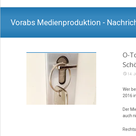
Vorabs Medienproduktion - Nachrich
O-To
Sch
14. 
Wer be
2016 in
Der Mi
auch n
Rechts