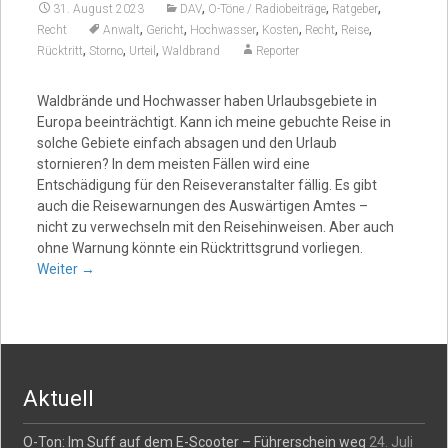
,
,
,
31. August 2023
DAV
O-Töne / Radiobeiträge
Ratgeber
,
,
,
,
,
,
Recht
Anwalt
Gericht
Hochwasser
Kosten
Recht
Reise
,
,
,
Rücktritt
Storno
Urteil
Waldbrand
Reporter
Waldbrände und Hochwasser haben Urlaubsgebiete in
Europa beeinträchtigt. Kann ich meine gebuchte Reise in
solche Gebiete einfach absagen und den Urlaub
stornieren? In dem meisten Fällen wird eine
Entschädigung für den Reiseveranstalter fällig. Es gibt
auch die Reisewarnungen des Auswärtigen Amtes –
nicht zu verwechseln mit den Reisehinweisen. Aber auch
ohne Warnung könnte ein Rücktrittsgrund vorliegen.
Weiter
→
Aktuell
O-Ton: Im Suff auf dem E-Scooter – Führerschein weg
24. Juli