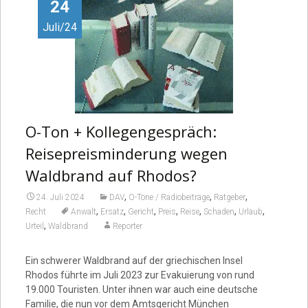
Video
24
Juli/24
O-Ton + Kollegengespräch:
Reisepreisminderung wegen
Waldbrand auf Rhodos?
,
,
,
24. Juli 2024
DAV
O-Töne / Radiobeiträge
Ratgeber
,
,
,
,
,
,
,
Recht
Anwalt
Ersatz
Gericht
Preis
Reise
Schaden
Urlaub
,
Urteil
Waldbrand
Reporter
Ein schwerer Waldbrand auf der griechischen Insel
Rhodos führte im Juli 2023 zur Evakuierung von rund
19.000 Touristen. Unter ihnen war auch eine deutsche
Familie, die nun vor dem Amtsgericht München