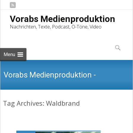
Vorabs Medienproduktion
Nachrichten, Texte, Podcast, O-Töne, Video
Skip
to
Suchen
content
nach:
Menu
Vorabs Medienproduktion -
Tag Archives: Waldbrand
Nachrichten, Texte, Podcast, O-Töne,