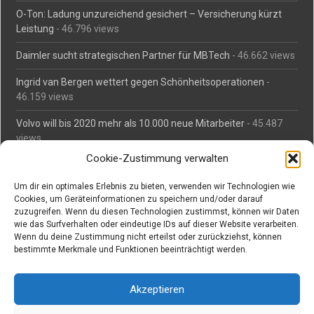
O-Ton: Ladung unzureichend gesichert – Versicherung kürzt
Leistung
- 46.796 views
Daimler sucht strategischen Partner für MBTech
- 46.662 views
Ingrid van Bergen wettert gegen Schönheitsoperationen
-
46.159 views
Volvo will bis 2020 mehr als 10.000 neue Mitarbeiter
- 45.487
views
Cookie-Zustimmung verwalten
Mäßiges Interesse an Daimlers MBtech
- 44.713 views
Um dir ein optimales Erlebnis zu bieten, verwenden wir Technologien wie
O-Ton: Wer muss Schaden für abgedriftete Silvesterraketen
Cookies, um Geräteinformationen zu speichern und/oder darauf
zahlen?
- 42.372 views
zuzugreifen. Wenn du diesen Technologien zustimmst, können wir Daten
wie das Surfverhalten oder eindeutige IDs auf dieser Website verarbeiten.
Kollegengespräch: Urteile zum Grillen
- 42.063 views
Wenn du deine Zustimmung nicht erteilst oder zurückziehst, können
bestimmte Merkmale und Funktionen beeinträchtigt werden.
Suchen bei Vorabs
Akzeptieren
Suchen
nach: