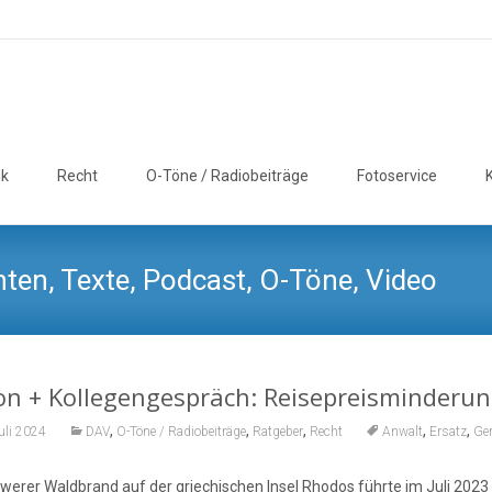
ik
Recht
O-Töne / Radiobeiträge
Fotoservice
ten, Texte, Podcast, O-Töne, Video
on + Kollegengespräch: Reisepreisminderu
,
,
,
,
,
uli 2024
DAV
O-Töne / Radiobeiträge
Ratgeber
Recht
Anwalt
Ersatz
Ger
hwerer Waldbrand auf der griechischen Insel Rhodos führte im Juli 2023