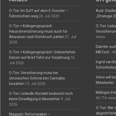
O-Ton: Im Suff auf dem E-Scooter –
Audi: Stadler
Führerschein weg
24. Juli 2026
„Strategie 
O-Ton + Kollegengespräch:
O-Ton: Ladu
Hausratversicherung muss auch für
Versicherun
Abwasser nach Rohrbruch zahlen
21. Juli
views
2026
Daimler such
O-Ton + Kollegengespräch: Unleserliches
MBTech
- 4
Datum auf Brief führt zur Verjährung
16.
Ingrid van 
Juli 2026
Schönheitso
O-Ton: Versicherung muss bei
Volvo will b
chronischen Schmerzen Cannabis
Mitarbeiter
-
bezahlen
13. Juli 2026
Mäßiges Int
O-Ton: LinkedIn-Kontakt bedeutet noch
44.716 view
keine Einwilligung in Newsletter
9. Juli
2026
O-Ton: Wer 
abgedriftete
Magazin: Reformpaket –