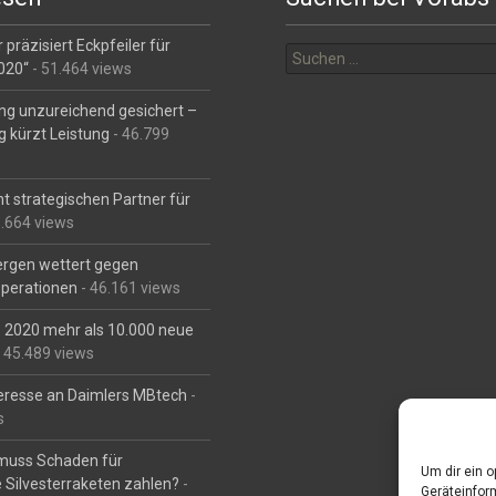
Suchen
 präzisiert Eckpfeiler für
nach:
2020“
- 51.464 views
ng unzureichend gesichert –
g kürzt Leistung
- 46.799
t strategischen Partner für
6.664 views
Bergen wettert gegen
perationen
- 46.161 views
is 2020 mehr als 10.000 neue
 45.489 views
eresse an Daimlers MBtech
-
s
muss Schaden für
Um dir ein 
 Silvesterraketen zahlen?
-
Geräteinfor