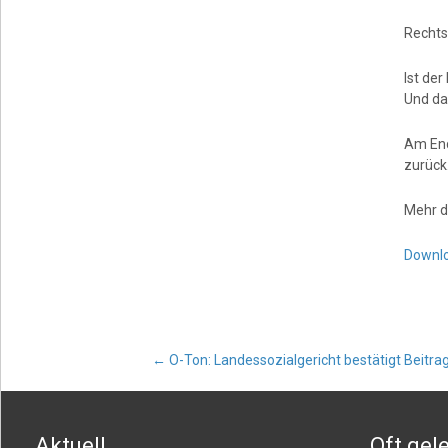
Rechts
Ist der
Und da
Am End
zurück
Mehr d
Downlo
Post
←
O-Ton: Landessozialgericht bestätigt Beitrag
navigation
Aktuell
Oft gel