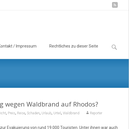
Suchen
Kontakt / Impressum
Rechtliches zu dieser Seite
nach:
ng wegen Waldbrand auf Rhodos?
,
,
,
,
,
,
icht
Preis
Reise
Schaden
Urlaub
Urteil
Waldbrand
Reporter
 zur Evakuierung von rund 19.000 Touristen. Unter ihnen war auch