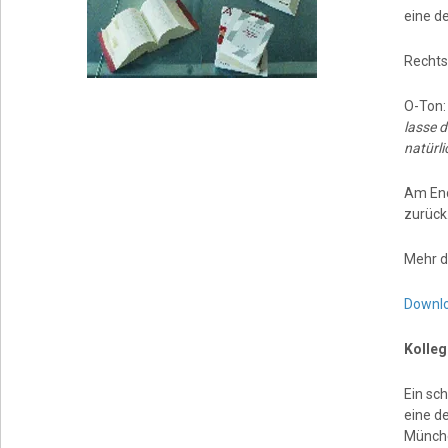
eine d
Rechts
O-Ton
lasse d
natürli
Am End
zurück
Mehr d
Downl
Kolleg
Ein sc
eine d
Münche