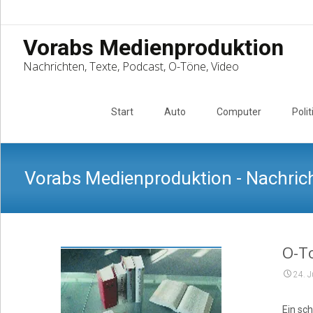
Vorabs Medienproduktion
Nachrichten, Texte, Podcast, O-Töne, Video
Skip
to
Start
Auto
Computer
Polit
content
Vorabs Medienproduktion - Nachrich
O-T
24. J
Ein sc