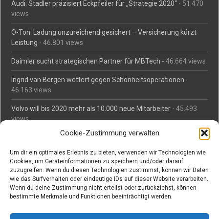
Audi: Stadler präzisiert Eckpfeiler für „Strategie 2020“
- 51.470
views
O-Ton: Ladung unzureichend gesichert – Versicherung kürzt
Leistung
- 46.801 views
Daimler sucht strategischen Partner für MBTech
- 46.664 views
Ingrid van Bergen wettert gegen Schönheitsoperationen
-
46.163 views
Volvo will bis 2020 mehr als 10.000 neue Mitarbeiter
- 45.493
views
Cookie-Zustimmung verwalten
Mäßiges Interesse an Daimlers MBtech
- 44.716 views
Um dir ein optimales Erlebnis zu bieten, verwenden wir Technologien wie
O-Ton: Wer muss Schaden für abgedriftete Silvesterraketen
Cookies, um Geräteinformationen zu speichern und/oder darauf
zahlen?
- 42.379 views
zuzugreifen. Wenn du diesen Technologien zustimmst, können wir Daten
wie das Surfverhalten oder eindeutige IDs auf dieser Website verarbeiten.
Kollegengespräch: Urteile zum Grillen
- 42.066 views
Wenn du deine Zustimmung nicht erteilst oder zurückziehst, können
bestimmte Merkmale und Funktionen beeinträchtigt werden.
Suchen bei Vorabs