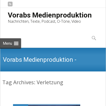
Vorabs Medienproduktion
Nachrichten, Texte, Podcast, O-Töne, Video
Skip
to
Suchen
content
nach:
Menu
Vorabs Medienproduktion -
Tag Archives: Verletzung
Nachrichten, Texte, Podcast, O-Töne,