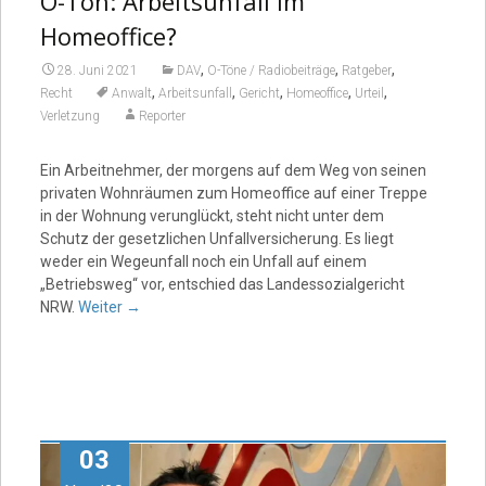
O-Ton: Arbeitsunfall im
Homeoffice?
,
,
,
28. Juni 2021
DAV
O-Töne / Radiobeiträge
Ratgeber
,
,
,
,
,
Recht
Anwalt
Arbeitsunfall
Gericht
Homeoffice
Urteil
Verletzung
Reporter
Ein Arbeitnehmer, der morgens auf dem Weg von seinen
privaten Wohnräumen zum Homeoffice auf einer Treppe
in der Wohnung verunglückt, steht nicht unter dem
Schutz der gesetzlichen Unfallversicherung. Es liegt
weder ein Wegeunfall noch ein Unfall auf einem
„Betriebsweg“ vor, entschied das Landessozialgericht
NRW.
Weiter
→
03