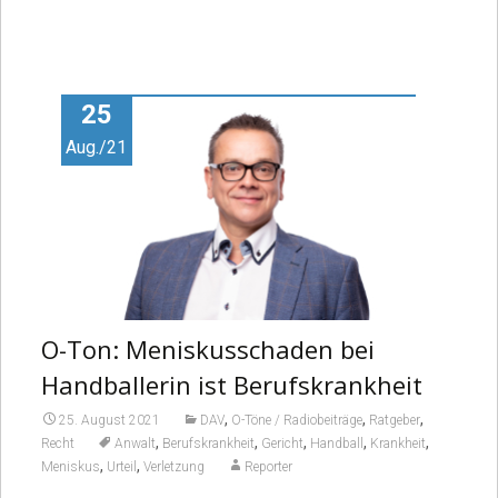
25
Aug./21
O-Ton: Meniskusschaden bei
Handballerin ist Berufskrankheit
,
,
,
25. August 2021
DAV
O-Töne / Radiobeiträge
Ratgeber
,
,
,
,
,
Recht
Anwalt
Berufskrankheit
Gericht
Handball
Krankheit
,
,
Meniskus
Urteil
Verletzung
Reporter