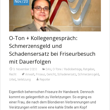
Nov./20
O-Ton + Kollegengespräch:
Schmerzensgeld und
Schadensersatz bei Friseurbesuch
mit Dauerfolgen
,
,
,
3. November 2020
DAV
O-Töne / Radiobeiträge
Ratgeber
,
,
,
,
,
Recht
Anwalt
Friseur
Gericht
Schadenersatz
Schmerzensgeld
,
Urteil
Verletzung
Reporter
Eigentlich beherrschen Friseure ihr Handwerk. Dennoch
kommt es gelegentlich zu Verletzungen. So erging es
einer Frau, die nach dem Blondieren Verbrennungen und
Verätzungen erlitt sowie eine kahle Stelle am Kopf