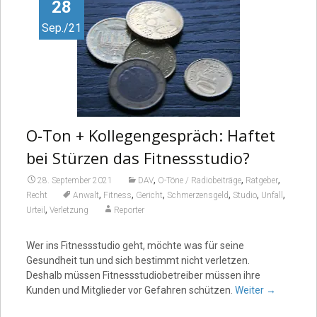
Video
28
Sep./21
O-Ton + Kollegengespräch: Haftet
bei Stürzen das Fitnessstudio?
,
,
,
28. September 2021
DAV
O-Töne / Radiobeiträge
Ratgeber
,
,
,
,
,
,
Recht
Anwalt
Fitness
Gericht
Schmerzensgeld
Studio
Unfall
,
Urteil
Verletzung
Reporter
Wer ins Fitnessstudio geht, möchte was für seine
Gesundheit tun und sich bestimmt nicht verletzen.
Deshalb müssen Fitnessstudiobetreiber müssen ihre
Kunden und Mitglieder vor Gefahren schützen.
Weiter
→