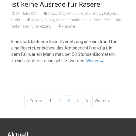
ist keine Ausrede für Raserei
,
,
,
,
31. Juli 2020
Auto
DAV
O-Töne / Radiobeiträge
Ratgeber
,
,
,
,
,
,
,
Recht
Anwalt
Blitzer
Gericht
Krankenhaus
Raser
Recht
Urteil
,
Verkehrsrecht
Verletzung
Reporter
Eine stark blutende Schnittverletzung ist kein Grund für
eine Raserei, entschied das Amtsgericht Frankfurt. In
dem Fall war ein Mann mit über 50 Stundenkilometern
zu viel auf dem Tacho geblitzt worden.
Weiter
→
Posts
« Zurück
1
2
3
4
5
Weiter »
navigation
Aktuell