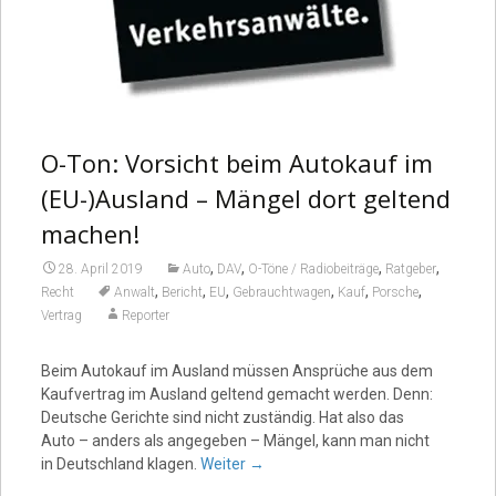
O-Ton: Vorsicht beim Autokauf im
(EU-)Ausland – Mängel dort geltend
machen!
,
,
,
,
28. April 2019
Auto
DAV
O-Töne / Radiobeiträge
Ratgeber
,
,
,
,
,
,
Recht
Anwalt
Bericht
EU
Gebrauchtwagen
Kauf
Porsche
Vertrag
Reporter
Beim Autokauf im Ausland müssen Ansprüche aus dem
Kaufvertrag im Ausland geltend gemacht werden. Denn:
Deutsche Gerichte sind nicht zuständig. Hat also das
Auto – anders als angegeben – Mängel, kann man nicht
in Deutschland klagen.
Weiter
→