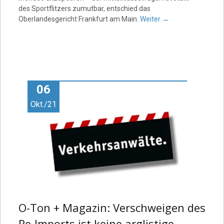
des Sportflitzers zumutbar, entschied das
Oberlandesgericht Frankfurt am Main.
Weiter
→
06
Okt./21
O-Ton + Magazin: Verschweigen des
Re-Imports ist keine arglistige