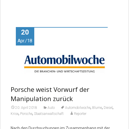
20
Apr./18
Porsche weist Vorwurf der
Manipulation zurück
,
,
,
20. April 2018
Auto
Automobilwoche
Blume
Diesel
,
,
Krise
Porsche
Staatsanwaltschaft
Reporter
Nach den Durchsuchungen im Zusammenhang mit der