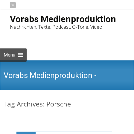
Vorabs Medienproduktion
Nachrichten, Texte, Podcast, O-Töne, Video
Skip
to
Suchen
content
nach:
Menu
Vorabs Medienproduktion -
Tag Archives: Porsche
Nachrichten, Texte, Podcast, O-Töne,