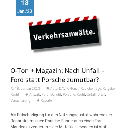
Video
18
Jan./23
O-Ton + Magazin: Nach Unfall –
Ford statt Porsche zumutbar?
,
,
,
,
18. Januar 2023
Auto
DAV
O-Töne / Radiobeiträge
Ratgeber
,
,
,
,
,
,
,
Recht
Anwalt
Ford
Gericht
Porsche
Recht
Unfall
Urteil
Versicherung
Reporter
Als Entschädigung für den Nutzungsausfall während der
Reparatur müssen Porsche-Fahrer auch einen Ford
Mondeo akzeptieren – der Mittelklassewagen ist statt