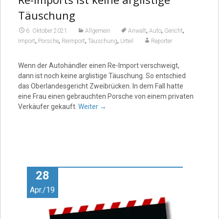
Täuschung
,
,
,
6. Oktober 2021
Allgemein
Anwalt
Auto
Gericht
,
,
,
,
Import
Porsche
Reimport
Täuschung
Urteil
Reporter
Wenn der Autohändler einen Re-Import verschweigt,
dann ist noch keine arglistige Täuschung. So entschied
das Oberlandesgericht Zweibrücken. In dem Fall hatte
eine Frau einen gebrauchten Porsche von einem privaten
Verkäufer gekauft.
Weiter
→
28
Apr./19