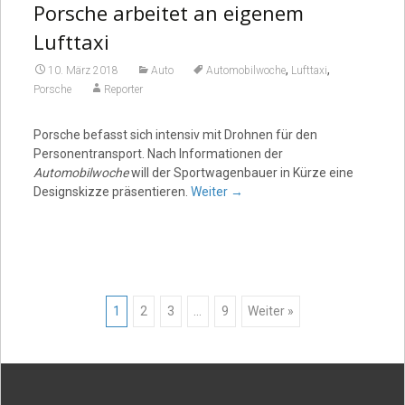
Porsche arbeitet an eigenem
Lufttaxi
,
,
10. März 2018
Auto
Automobilwoche
Lufttaxi
Porsche
Reporter
Porsche befasst sich intensiv mit Drohnen für den
Personentransport. Nach Informationen der
Automobilwoche
will der Sportwagenbauer in Kürze eine
Designskizze präsentieren.
Weiter
→
Posts
1
2
3
…
9
Weiter »
navigation