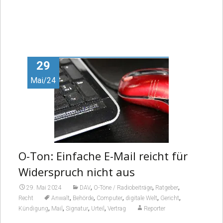
29
Mai/24
O-Ton: Einfache E-Mail reicht für
Widerspruch nicht aus
,
,
,
29. Mai 2024
DAV
O-Töne / Radiobeiträge
Ratgeber
,
,
,
,
,
Recht
Anwalt
Behörde
Computer
digitale Welt
Gericht
,
,
,
,
Kündigung
Mail
Signatur
Urteil
Vertrag
Reporter