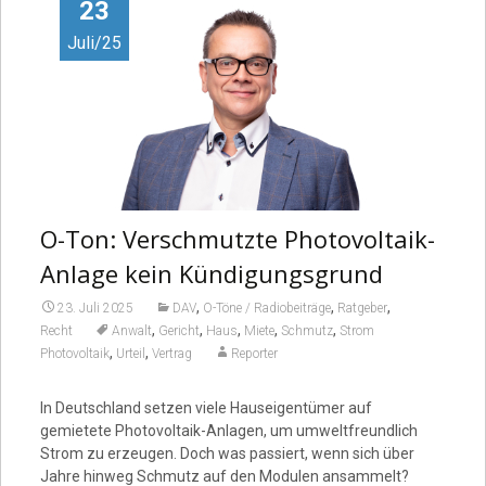
Video
23
Juli/25
O-Ton: Verschmutzte Photovoltaik-
Anlage kein Kündigungsgrund
,
,
,
23. Juli 2025
DAV
O-Töne / Radiobeiträge
Ratgeber
,
,
,
,
,
Recht
Anwalt
Gericht
Haus
Miete
Schmutz
Strom
,
,
Photovoltaik
Urteil
Vertrag
Reporter
In Deutschland setzen viele Hauseigentümer auf
gemietete Photovoltaik-Anlagen, um umweltfreundlich
Strom zu erzeugen. Doch was passiert, wenn sich über
Jahre hinweg Schmutz auf den Modulen ansammelt?