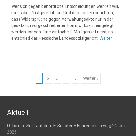
Wer sich gegen behördliche Entscheidungen wehren will,
muss dies fristgerecht tun. Und dabei ist zu beachten,
dass Widersprüche gegen Verwaltungsakte nur in der
gesetzlich vorgeschriebenen Form wirksam eingelegt
werden können. Eine einfache E-Mail genügt nicht, so
entschied das Hessische Landessozialgericht.
Weiter
→
Posts
1
2
3
…
7
Weiter »
navigation
Aktuell
O-Ton: Im Suff auf dem E-Scooter – Führerschein weg
24. Juli
2026