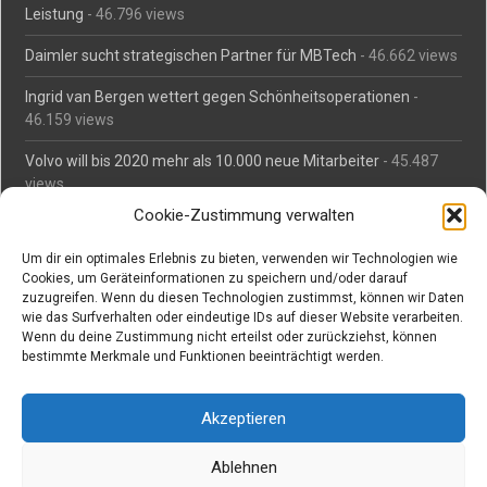
Leistung
- 46.796 views
Daimler sucht strategischen Partner für MBTech
- 46.662 views
Ingrid van Bergen wettert gegen Schönheitsoperationen
-
46.159 views
Volvo will bis 2020 mehr als 10.000 neue Mitarbeiter
- 45.487
views
Cookie-Zustimmung verwalten
Mäßiges Interesse an Daimlers MBtech
- 44.713 views
Um dir ein optimales Erlebnis zu bieten, verwenden wir Technologien wie
O-Ton: Wer muss Schaden für abgedriftete Silvesterraketen
Cookies, um Geräteinformationen zu speichern und/oder darauf
zahlen?
- 42.372 views
zuzugreifen. Wenn du diesen Technologien zustimmst, können wir Daten
wie das Surfverhalten oder eindeutige IDs auf dieser Website verarbeiten.
Kollegengespräch: Urteile zum Grillen
- 42.063 views
Wenn du deine Zustimmung nicht erteilst oder zurückziehst, können
bestimmte Merkmale und Funktionen beeinträchtigt werden.
Suchen bei Vorabs
Akzeptieren
Suchen
nach:
Ablehnen