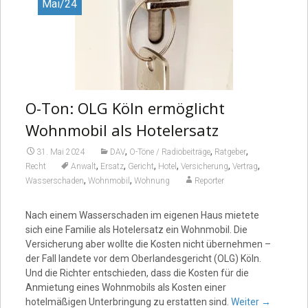
Mai/24
O-Ton: OLG Köln ermöglicht
Wohnmobil als Hotelersatz
,
,
,
31. Mai 2024
DAV
O-Töne / Radiobeiträge
Ratgeber
,
,
,
,
,
,
Recht
Anwalt
Ersatz
Gericht
Hotel
Versicherung
Vertrag
,
,
Wasserschaden
Wohnmobil
Wohnung
Reporter
Nach einem Wasserschaden im eigenen Haus mietete
sich eine Familie als Hotelersatz ein Wohnmobil. Die
Versicherung aber wollte die Kosten nicht übernehmen –
der Fall landete vor dem Oberlandesgericht (OLG) Köln.
Und die Richter entschieden, dass die Kosten für die
Anmietung eines Wohnmobils als Kosten einer
hotelmäßigen Unterbringung zu erstatten sind.
Weiter
→