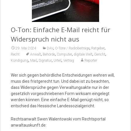
Video
O-Ton: Einfache E-Mail reicht für
Widerspruch nicht aus
,
,
,
29. Mai 2024
DAV
O-Töne / Radiobeiträge
Ratgeber
,
,
,
,
,
Recht
Anwalt
Behörde
Computer
digitale Welt
Gericht
,
,
,
,
Kündigung
Mail
Signatur
Urteil
Vertrag
Reporter
Wer sich gegen behördliche Entscheidungen wehren will,
muss dies fristgerecht tun. Und dabei ist zu beachten,
dass Widersprüche gegen Verwaltungsakte nur in der
gesetzlich vorgeschriebenen Form wirksam eingelegt
werden können. Eine einfache E-Mail genügt nicht, so
entschied das Hessische Landessozialgericht.
Rechtsanwalt Swen Walentowski vom Rechtsportal
anwaltauskunft.de: