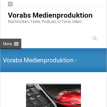
Vorabs Medienproduktion
Nachrichten, Texte, Podcast, O-Töne, Video
Skip
to
Suchen
content
nach:
Menu
Vorabs Medienproduktion -
Nachrichten, Texte, Podcast, O-Töne,