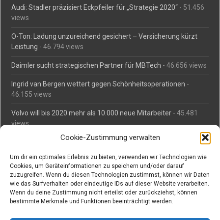
Audi: Stadler präzisiert Eckpfeiler für „Strategie 2020“
- 51.456
views
O-Ton: Ladung unzureichend gesichert – Versicherung kürzt
Leistung
- 46.794 views
Daimler sucht strategischen Partner für MBTech
- 46.656 views
Ingrid van Bergen wettert gegen Schönheitsoperationen
-
46.155 views
Volvo will bis 2020 mehr als 10.000 neue Mitarbeiter
- 45.481
views
Cookie-Zustimmung verwalten
Mäßiges Interesse an Daimlers MBtech
- 44.711 views
Um dir ein optimales Erlebnis zu bieten, verwenden wir Technologien wie
O-Ton: Wer muss Schaden für abgedriftete Silvesterraketen
Cookies, um Geräteinformationen zu speichern und/oder darauf
zahlen?
- 42.365 views
zuzugreifen. Wenn du diesen Technologien zustimmst, können wir Daten
wie das Surfverhalten oder eindeutige IDs auf dieser Website verarbeiten.
Kollegengespräch: Urteile zum Grillen
- 42.058 views
Wenn du deine Zustimmung nicht erteilst oder zurückziehst, können
bestimmte Merkmale und Funktionen beeinträchtigt werden.
Suchen bei Vorabs