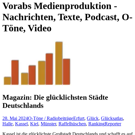
Vorabs Medienproduktion -
Nachrichten, Texte, Podcast, O-
Töne, Video
Magazin: Die glücklichsten Städte
Deutschlands
28. Mai 2024
O-Töne / Radiobeiträge
Erfurt
,
Glück
,
Glücksatlas
,
Halle
,
Kassel
,
Kiel
,
Münster
,
Raffelhüschen
,
Ranking
Reporter
Kassel ist die glücklichste Großstadt Deutschlands und schafft es auf