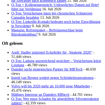
für Abwasser nach Rohrbruch zahlen
21. Juli 2026
O-Ton + Kollegengespräch: Unleserliches Datum auf Brief
führt zur Verjährung
16. Juli 2026
O-Ton: Versicherung muss bei chronischen Schmerzen
Cannabis bezahlen
13. Juli 2026
O-Ton: LinkedIn-Kontakt bedeutet noch keine Einwilligung
in Newsletter
9. Juli 2026
Magazin: Reformpaket – Befreiungsschlag beim
Bürokratieabbau?
9. Juli 2026
Oft gelesen
Audi: Stadler präzisiert Eckpfeiler für „Strategie 2020“
-
51.446 views
O-Ton: Ladung unzureichend gesichert – Versicherung kürzt
Leistung
- 46.789 views
Daimler sucht strategischen Partner für MBTech
- 46.650
views
Ingrid van Bergen wettert gegen Schönheitsoperationen
-
46.149 views
Volvo will bis 2020 mehr als 10.000 neue Mitarbeiter
-
45.476 views
Mäßiges Interesse an Daimlers MBtech
- 44.701 views
O-Ton: Wer muss Schaden für abgedriftete Silvesterraketen
zahlen?
- 42.359 views