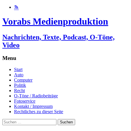
Vorabs Medienproduktion
Nachrichten, Texte, Podcast, O-Töne,
Video
Menu
Skip
Start
to
Auto
content
Computer
Politik
Recht
O-Töne / Radiobeiträge
Fotoservice
Kontakt / Impressum
Rechtliches zu dieser Seite
Suchen
nach: