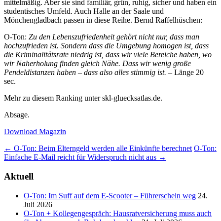
mittelmäßig. Aber sie sind familiär, grün, ruhig, sicher und haben ein
studentisches Umfeld. Auch Halle an der Saale und
Mönchengladbach passen in diese Reihe. Bernd Raffelhüschen:
O-Ton:
Zu den Lebenszufriedenheit gehört nicht nur, dass man
hochzufrieden ist. Sondern dass die Umgebung homogen ist, dass
die Kriminalitätsrate niedrig ist, dass wir viele Bereiche haben, wo
wir Naherholung finden gleich Nähe. Dass wir wenig große
Pendeldistanzen haben – dass also alles stimmig ist.
– Länge 20
sec.
Mehr zu diesem Ranking unter skl-gluecksatlas.de.
Absage.
Download Magazin
Post
←
O-Ton: Beim Elterngeld werden alle Einkünfte berechnet
O-Ton:
Einfache E-Mail reicht für Widerspruch nicht aus
→
navigation
Aktuell
O-Ton: Im Suff auf dem E-Scooter – Führerschein weg
24.
Juli 2026
O-Ton + Kollegengespräch: Hausratversicherung muss auch