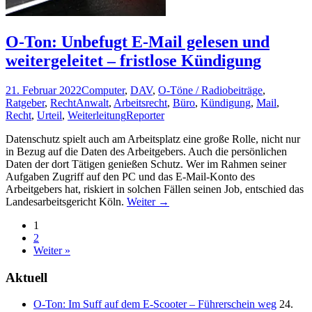
O-Ton: Unbefugt E-Mail gelesen und
weitergeleitet – fristlose Kündigung
21. Februar 2022
Computer
,
DAV
,
O-Töne / Radiobeiträge
,
Ratgeber
,
Recht
Anwalt
,
Arbeitsrecht
,
Büro
,
Kündigung
,
Mail
,
Recht
,
Urteil
,
Weiterleitung
Reporter
Datenschutz spielt auch am Arbeitsplatz eine große Rolle, nicht nur
in Bezug auf die Daten des Arbeitgebers. Auch die persönlichen
Daten der dort Tätigen genießen Schutz. Wer im Rahmen seiner
Aufgaben Zugriff auf den PC und das E-Mail-Konto des
Arbeitgebers hat, riskiert in solchen Fällen seinen Job, entschied das
Landesarbeitsgericht Köln.
Weiter
→
Posts
1
2
navigation
Weiter »
Aktuell
O-Ton: Im Suff auf dem E-Scooter – Führerschein weg
24.