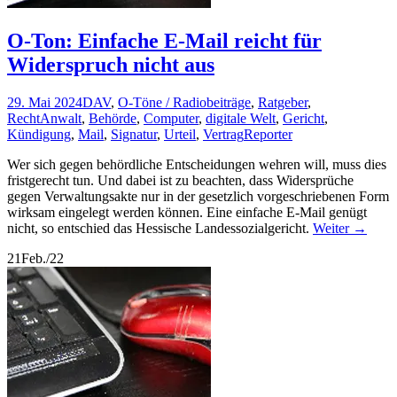
O-Ton: Einfache E-Mail reicht für
Widerspruch nicht aus
29. Mai 2024
DAV
,
O-Töne / Radiobeiträge
,
Ratgeber
,
Recht
Anwalt
,
Behörde
,
Computer
,
digitale Welt
,
Gericht
,
Kündigung
,
Mail
,
Signatur
,
Urteil
,
Vertrag
Reporter
Wer sich gegen behördliche Entscheidungen wehren will, muss dies
fristgerecht tun. Und dabei ist zu beachten, dass Widersprüche
gegen Verwaltungsakte nur in der gesetzlich vorgeschriebenen Form
wirksam eingelegt werden können. Eine einfache E-Mail genügt
nicht, so entschied das Hessische Landessozialgericht.
Weiter
→
21
Feb./22