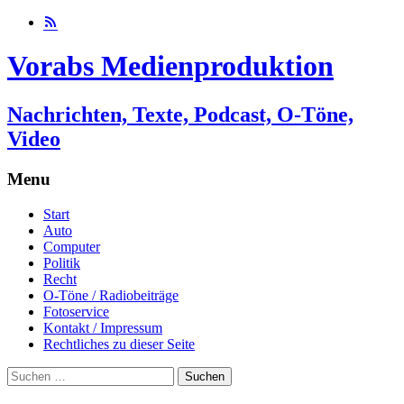
Vorabs Medienproduktion
Nachrichten, Texte, Podcast, O-Töne,
Video
Menu
Skip
Start
to
Auto
content
Computer
Politik
Recht
O-Töne / Radiobeiträge
Fotoservice
Kontakt / Impressum
Rechtliches zu dieser Seite
Suchen
nach: