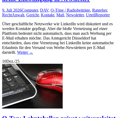
9. Juli 2026
Computer
,
DAV
,
O-Töne / Radiobeiträge
,
Ratgeber
,
Recht
Anwalt
,
Gericht
,
Kontakt
,
Mail
,
Newsletter
,
Urteil
Reporter
Über geschäftliche Netzwerke wie LinkedIn wird diskutiert und es
werden Kontakte gepflegt. Aber die bloße Vernetzung auf einer
Plattform bedeutet nicht automatisch, dass man auch Werbung per
E-Mail erhalten möchte. Das Amtsgericht Düsseldorf hat
entschieden, dass eine Vernetzung bei LinkedIn keine automatische
Erlaubnis für den Versand von Werbe-Newslettern per E-Mail
darstellt.
Weiter
→
10
Dez./25