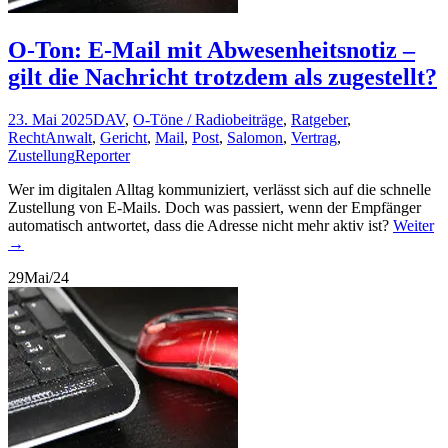
O-Ton: E-Mail mit Abwesenheitsnotiz –
gilt die Nachricht trotzdem als zugestellt?
23. Mai 2025
DAV
,
O-Töne / Radiobeiträge
,
Ratgeber
,
Recht
Anwalt
,
Gericht
,
Mail
,
Post
,
Salomon
,
Vertrag
,
Zustellung
Reporter
Wer im digitalen Alltag kommuniziert, verlässt sich auf die schnelle
Zustellung von E-Mails. Doch was passiert, wenn der Empfänger
automatisch antwortet, dass die Adresse nicht mehr aktiv ist?
Weiter
→
29
Mai/24