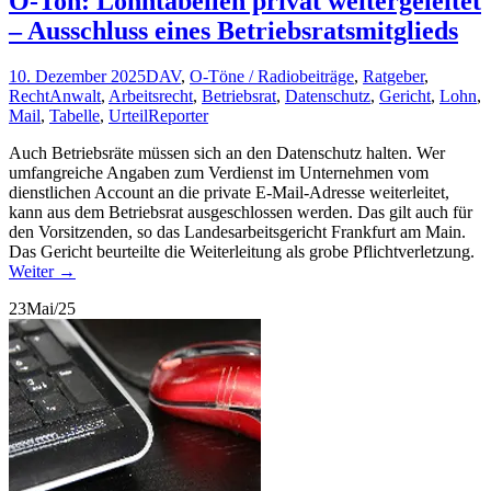
O-Ton: Lohntabellen privat weitergeleitet
– Ausschluss eines Betriebsratsmitglieds
10. Dezember 2025
DAV
,
O-Töne / Radiobeiträge
,
Ratgeber
,
Recht
Anwalt
,
Arbeitsrecht
,
Betriebsrat
,
Datenschutz
,
Gericht
,
Lohn
,
Mail
,
Tabelle
,
Urteil
Reporter
Auch Betriebsräte müssen sich an den Datenschutz halten. Wer
umfangreiche Angaben zum Verdienst im Unternehmen vom
dienstlichen Account an die private E-Mail-Adresse weiterleitet,
kann aus dem Betriebsrat ausgeschlossen werden. Das gilt auch für
den Vorsitzenden, so das Landesarbeitsgericht Frankfurt am Main.
Das Gericht beurteilte die Weiterleitung als grobe Pflichtverletzung.
Weiter
→
23
Mai/25