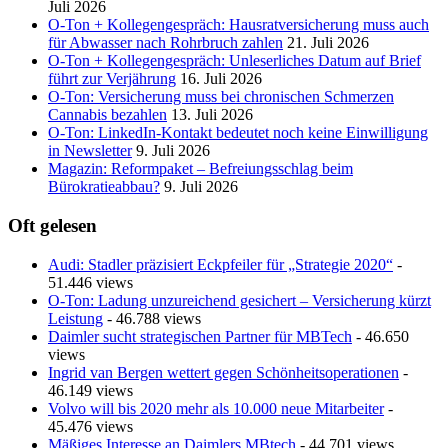
Juli 2026
O-Ton + Kollegengespräch: Hausratversicherung muss auch
für Abwasser nach Rohrbruch zahlen
21. Juli 2026
O-Ton + Kollegengespräch: Unleserliches Datum auf Brief
führt zur Verjährung
16. Juli 2026
O-Ton: Versicherung muss bei chronischen Schmerzen
Cannabis bezahlen
13. Juli 2026
O-Ton: LinkedIn-Kontakt bedeutet noch keine Einwilligung
in Newsletter
9. Juli 2026
Magazin: Reformpaket – Befreiungsschlag beim
Bürokratieabbau?
9. Juli 2026
Oft gelesen
Audi: Stadler präzisiert Eckpfeiler für „Strategie 2020“
-
51.446 views
O-Ton: Ladung unzureichend gesichert – Versicherung kürzt
Leistung
- 46.788 views
Daimler sucht strategischen Partner für MBTech
- 46.650
views
Ingrid van Bergen wettert gegen Schönheitsoperationen
-
46.149 views
Volvo will bis 2020 mehr als 10.000 neue Mitarbeiter
-
45.476 views
Mäßiges Interesse an Daimlers MBtech
- 44.701 views