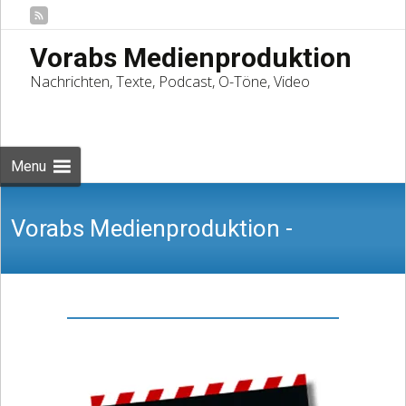
Vorabs Medienproduktion
Nachrichten, Texte, Podcast, O-Töne, Video
Skip
to
Suchen
content
nach:
Menu
Vorabs Medienproduktion -
Nachrichten, Texte, Podcast, O-Töne,