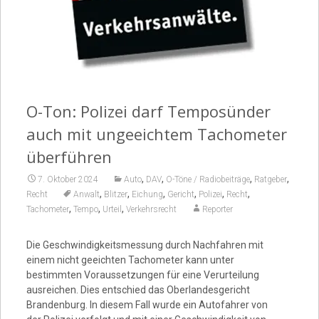
Video
O-Ton: Polizei darf Temposünder
auch mit ungeeichtem Tachometer
überführen
,
,
,
,
7. Oktober 2024
Auto
DAV
O-Töne / Radiobeiträge
Ratgeber
,
,
,
,
,
,
Recht
Anwalt
Blitzer
Eichung
Gericht
Polizei
Recht
,
,
,
Tachometer
Tempo
Urteil
Verkehrsrecht
Reporter
Die Geschwindigkeitsmessung durch Nachfahren mit
einem nicht geeichten Tachometer kann unter
bestimmten Voraussetzungen für eine Verurteilung
ausreichen. Dies entschied das Oberlandesgericht
Brandenburg. In diesem Fall wurde ein Autofahrer von