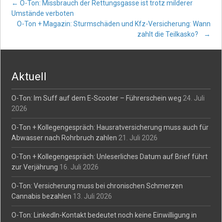
Post
←
O-Ton: Missbrauch der Rettungsgasse ist trotz milderer
Umstände verboten
O-Ton + Magazin: Sturmschäden und Kfz-Versicherung: Wann
navigation
zahlt die Teilkasko?
→
Aktuell
O-Ton: Im Suff auf dem E-Scooter – Führerschein weg
24. Juli
2026
O-Ton + Kollegengespräch: Hausratversicherung muss auch für
Abwasser nach Rohrbruch zahlen
21. Juli 2026
O-Ton + Kollegengespräch: Unleserliches Datum auf Brief führt
zur Verjährung
16. Juli 2026
O-Ton: Versicherung muss bei chronischen Schmerzen
Cannabis bezahlen
13. Juli 2026
O-Ton: LinkedIn-Kontakt bedeutet noch keine Einwilligung in