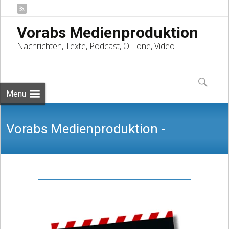
Vorabs Medienproduktion
Nachrichten, Texte, Podcast, O-Töne, Video
Skip
to
Suchen
content
nach:
Menu
Vorabs Medienproduktion -
Nachrichten, Texte, Podcast, O-Töne,