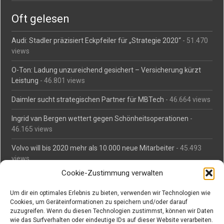
Oft gelesen
Audi: Stadler präzisiert Eckpfeiler für „Strategie 2020“
- 51.470
views
O-Ton: Ladung unzureichend gesichert – Versicherung kürzt
Leistung
- 46.801 views
Daimler sucht strategischen Partner für MBTech
- 46.664 views
Ingrid van Bergen wettert gegen Schönheitsoperationen
-
46.165 views
Volvo will bis 2020 mehr als 10.000 neue Mitarbeiter
- 45.493
views
Cookie-Zustimmung verwalten
Mäßiges Interesse an Daimlers MBtech
- 44.716 views
Um dir ein optimales Erlebnis zu bieten, verwenden wir Technologien wie
O-Ton: Wer muss Schaden für abgedriftete Silvesterraketen
Cookies, um Geräteinformationen zu speichern und/oder darauf
zahlen?
- 42.379 views
zuzugreifen. Wenn du diesen Technologien zustimmst, können wir Daten
wie das Surfverhalten oder eindeutige IDs auf dieser Website verarbeiten.