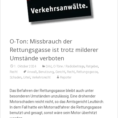
Video
O-Ton: Missbrauch der
Rettungsgasse ist trotz milderer
Umstände verboten
,
,
,
1. Oktober 2024
DAV
O-Töne / Radiobeiträge
Ratgeber
,
,
,
,
,
Recht
Anwalt
Benutzung
Gericht
Recht
Rettungsgasse
,
,
Schaden
Urteil
Verkehrsrecht
Reporter
Das Befahren der Rettungsgasse bleibt auch unter
besonderen Umständen unzulässig. Eine drohender
Motorschaden reicht nicht, so das Amtsgericht Leutkirch.
In dem Fall hatte ein Motorradfahrer die Rettungsgasse
benutzt und gesagt, sonst wäre sein Motor überhitzt