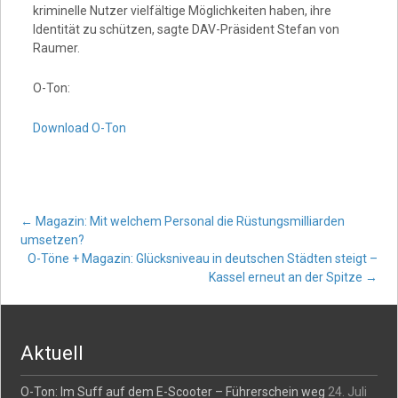
kriminelle Nutzer vielfältige Möglichkeiten haben, ihre
Identität zu schützen, sagte DAV-Präsident Stefan von
Raumer.
O-Ton:
Download O-Ton
Post
←
Magazin: Mit welchem Personal die Rüstungsmilliarden
umsetzen?
O-Töne + Magazin: Glücksniveau in deutschen Städten steigt –
navigation
Kassel erneut an der Spitze
→
Aktuell
O-Ton: Im Suff auf dem E-Scooter – Führerschein weg
24. Juli