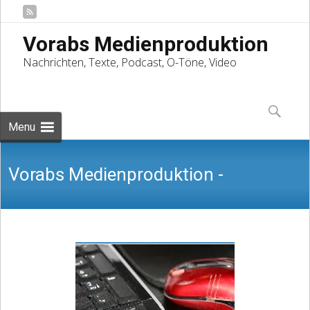
Vorabs Medienproduktion
Nachrichten, Texte, Podcast, O-Töne, Video
Skip
to
Suchen
content
nach:
Menu
Vorabs Medienproduktion -
Nachrichten, Texte, Podcast, O-Töne,