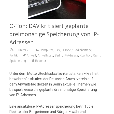
Video
O-Ton: DAV kritisiert geplante
dreimonatige Speicherung von IP-
Adressen
,
,
,
5. Juni 2025
Computer
DAV
O-Töne / Radiobeiträge
,
,
,
,
,
,
Politik
Anwalt
Anwaltstag
Berlin
IP-Adresse
Koalition
Recht
Speicherung
Reporter
Unter dem Motto „Rechtsstaatlichkeit stärken – Freiheit
bewahren“ diskutiert der Deutsche Anwaltverein auf
dem Anwaltstag derzeit in Berlin aktuelle Themen wie
beispielsweise die geplante dreimonatige Speicherung
von IP-Adressen.
Eine ansatzlose IP-Adressenspeicherung betrifft die
Rechte aller Bürgerinnen und Bürger – während