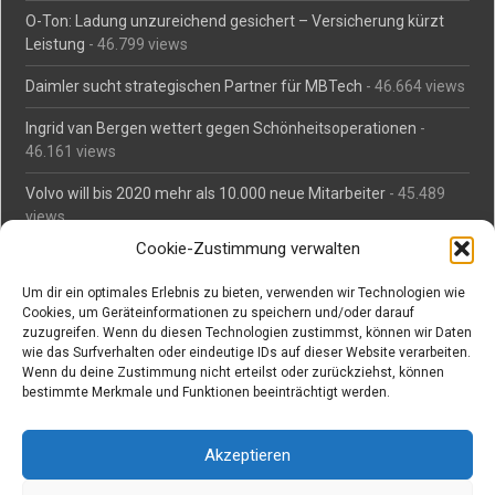
O-Ton: Ladung unzureichend gesichert – Versicherung kürzt
Leistung
- 46.799 views
Daimler sucht strategischen Partner für MBTech
- 46.664 views
Ingrid van Bergen wettert gegen Schönheitsoperationen
-
46.161 views
Volvo will bis 2020 mehr als 10.000 neue Mitarbeiter
- 45.489
views
Cookie-Zustimmung verwalten
Mäßiges Interesse an Daimlers MBtech
- 44.716 views
Um dir ein optimales Erlebnis zu bieten, verwenden wir Technologien wie
O-Ton: Wer muss Schaden für abgedriftete Silvesterraketen
Cookies, um Geräteinformationen zu speichern und/oder darauf
zahlen?
- 42.376 views
zuzugreifen. Wenn du diesen Technologien zustimmst, können wir Daten
wie das Surfverhalten oder eindeutige IDs auf dieser Website verarbeiten.
Kollegengespräch: Urteile zum Grillen
- 42.063 views
Wenn du deine Zustimmung nicht erteilst oder zurückziehst, können
bestimmte Merkmale und Funktionen beeinträchtigt werden.
Suchen bei Vorabs
Akzeptieren
Suchen
nach: