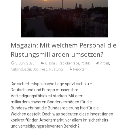
Video
Magazin: Mit welchem Personal die
Rüstungsmilliarden umsetzen?
,
,
5. Juni 2025
O-Töne / Radiobeiträge
Politik
Arbeit
,
,
,
Autoindustrie
Job
Peag
Rüstung
Reporter
Die sicherheitspolitische Lage spitzt sich zu –
Deutschland und Europa müssen ihre
Verteidigungsfähigkeit stärken. Mit dem
milliardenschweren Sondervermögen für die
Bundeswehr hat die Bundesregierung hierfür die
Weichen gestellt. Doch was bedeuten diese Investitionen
konkret für den Arbeitsmarkt, vor allem im sicherheits-
und verteidigungsrelevanten Bereich?