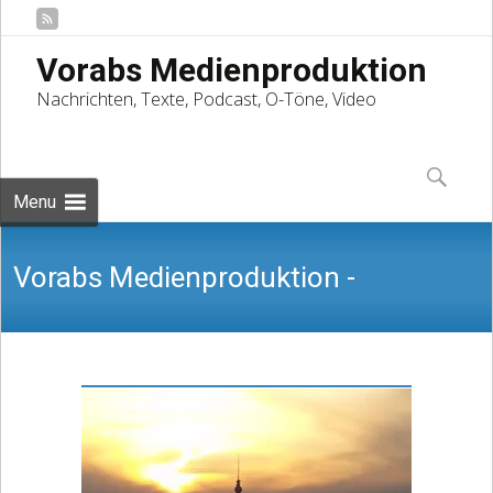
Vorabs Medienproduktion
Nachrichten, Texte, Podcast, O-Töne, Video
Skip
to
Suchen
content
nach:
Menu
Vorabs Medienproduktion -
Nachrichten, Texte, Podcast, O-Töne,