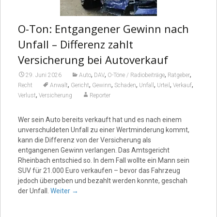
O-Ton: Entgangener Gewinn nach
Unfall – Differenz zahlt
Versicherung bei Autoverkauf
,
,
,
,
29. Juni 2026
Auto
DAV
O-Töne / Radiobeiträge
Ratgeber
,
,
,
,
,
,
,
Recht
Anwalt
Gericht
Gewinn
Schaden
Unfall
Urteil
Verkauf
,
Verlust
Versicherung
Reporter
Wer sein Auto bereits verkauft hat und es nach einem
unverschuldeten Unfall zu einer Wertminderung kommt,
kann die Differenz von der Versicherung als
entgangenen Gewinn verlangen. Das Amtsgericht
Rheinbach entschied so. In dem Fall wollte ein Mann sein
SUV für 21.000 Euro verkaufen – bevor das Fahrzeug
jedoch übergeben und bezahlt werden konnte, geschah
der Unfall.
Weiter
→