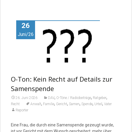
26
Juni/26
O-Ton: Kein Recht auf Details zur
Samenspende
,
,
,
26. Juni 2026
DAV
O-Töne / Radiobeiträge
Ratgeber
,
,
,
,
,
,
Recht
Anwalt
Familie
Gericht
Samen
Spende
Urteil
Vater
Reporter
Eine Frau, die durch eine Samenspende gezeugt wurde,
ist vor Gericht mit dem Wunsch gescheitert, mehr über