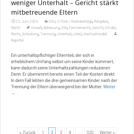
weniger Unterhalt – Gericht stärkt
mitbetreuende Eltern
,
,
,
23. Juni 2026
DAV
O-Töne / Radiobeiträge
Ratgeber
,
,
,
,
,
,
Recht
Anwalt
Betreuung
Ehe
Familienrecht
Gericht
Kinder
,
,
,
,
,
Recht
Scheidung
Trennung
Unterhalt
Urteil
Wechselmodell
Reporter
Ein unterhaltspflichtiger Elternteil, der sich in
erheblichem Umfang selbst um seine Kinder kümmert,
kann dadurch seine Unterhaltszahlungen reduzieren.
Denn: Er übernimmt bereits einen Teil der Kosten direkt.
In dem Fall lebten die drei gemeinsamen Kinder nach der
Trennung der Eltern überwiegend bei der Mutter.
Weiter
→
« Zurück
1
2
3
4
…
320
Weiter »