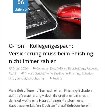
Video
06
Juli/26
O-Ton + Kollegengespäch:
Versicherung muss beim Phishing
nicht immer zahlen
,
,
,
,
6. Juli 2026
Computer
DAV
O-Töne / Radiobeiträge
Ratgeber
,
,
,
,
,
,
Recht
Anwalt
Gericht
Konto
Kreditkarte
Phishing
Schaden
,
,
Urteil
Verkauf
Versicherung
Reporter
Viele Betroffene hoffen nach einem Phishing-Schaden
auf ihre Versicherung – doch die greift nicht immer. In
dem Fall wollte eine Frau auf einen Plattform eine
Babytrage verkaufen. Doch sie fiel auf Betrüger herein.