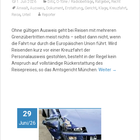
,
,
,
1. Juli 2026
DAV
O-Töne / Radiobeiträge
Ratgeber
Recht
,
,
,
,
,
,
,
Anwalt
Ausweis
Dokument
Erstattung
Gericht
Klage
Kreuzfahrt
,
Reise
Urteil
Reporter
Ohne gültigen Ausweis geht bei Reisen mit mehreren
Grenzübertritten meist nichts – selbst dann nicht, wenn
die Fahrt nur durch die Europäischen Union führt. Wird
Reisenden kurz vor einer Kreuzfahrt der
Personalausweis gestohlen, besteht in der Regel kein
Anspruch auf vollständige Rückerstattung des
Reisepreises, so das Amtsgericht München.
Weiter
→
29
Juni/26