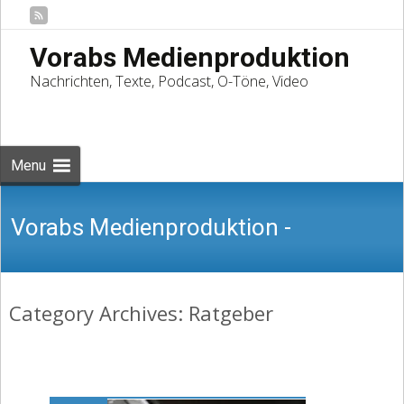
Vorabs Medienproduktion
Nachrichten, Texte, Podcast, O-Töne, Video
Skip
to
Suchen
content
nach:
Menu
Vorabs Medienproduktion -
Category Archives: Ratgeber
Nachrichten, Texte, Podcast, O-Töne,