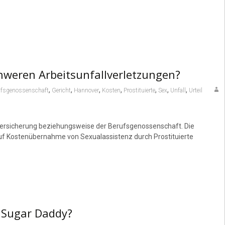
hweren Arbeitsunfallverletzungen?
,
,
,
,
,
,
,
ufsgenossenschaft
Gericht
Hannover
Kosten
Prostituierte
Sex
Unfall
Urteil
lversicherung beziehungsweise der Berufsgenossenschaft. Die
uf Kostenübernahme von Sexualassistenz durch Prostituierte
 Sugar Daddy?