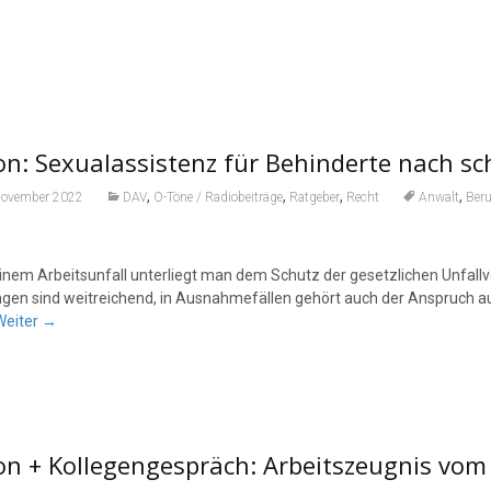
n: Sexualassistenz für Behinderte nach sc
,
,
,
,
November 2022
DAV
O-Töne / Radiobeiträge
Ratgeber
Recht
Anwalt
Ber
inem Arbeitsunfall unterliegt man dem Schutz der gesetzlichen Unfal
ngen sind weitreichend, in Ausnahmefällen gehört auch der Anspruch a
Weiter
→
on + Kollegengespräch: Arbeitszeugnis vom