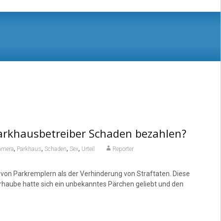
arkhausbetreiber Schaden bezahlen?
,
,
,
,
amera
Parkhaus
Schaden
Sex
Urteil
Reporter
 von Parkremplern als der Verhinderung von Straftaten. Diese
haube hatte sich ein unbekanntes Pärchen geliebt und den