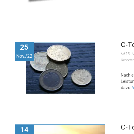
O-To
25
25. 
Nov./22
Reporter
Nach e
Leistu
dazu.
O-T
14