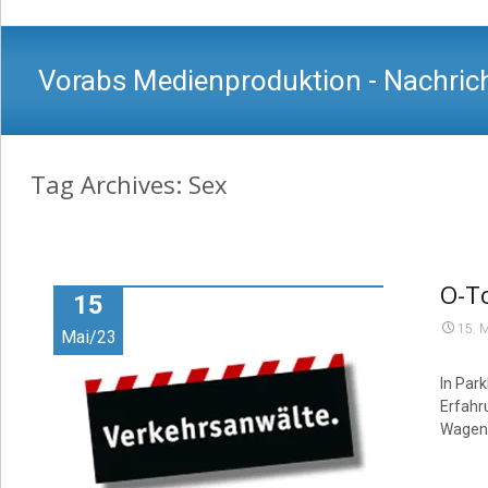
Vorabs Medienproduktion - Nachrich
Tag Archives: Sex
O-T
15
15. 
Mai/23
In Par
Erfahr
Wagen 