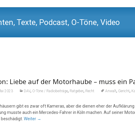
ten, Texte, Podcast, O-Töne, Video
on: Liebe auf der Motorhaube – muss ein P
,
,
,
,
,
Mai 2023
DAV
O-Töne / Radiobeiträge
Ratgeber
Recht
Anwalt
Gericht
K
khäusern gibt es zwar oft Kameras, aber die dienen eher der Aufklärung
ung musste auch ein Mercedes-Fahrer in Köln machen. Auf seiner Motor
beschädigt.
Weiter
→