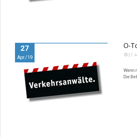
O-To
27
27. A
Apr./19
Wenn n
Die Bet