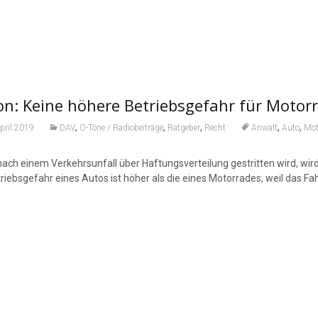
n: Keine höhere Betriebsgefahr für Motor
,
,
,
,
,
pril 2019
DAV
O-Töne / Radiobeiträge
Ratgeber
Recht
Anwalt
Auto
Mot
ach einem Verkehrsunfall über Haftungsverteilung gestritten wird, wird
riebsgefahr eines Autos ist höher als die eines Motorrades, weil das Fa