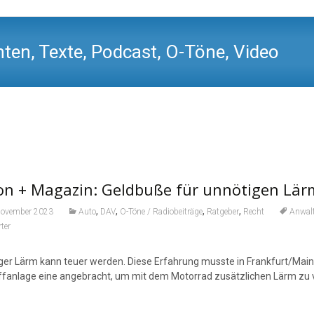
ten, Texte, Podcast, O-Töne, Video
on + Magazin: Geldbuße für unnötigen Lä
,
,
,
,
November 2023
Auto
DAV
O-Töne / Radiobeiträge
Ratgeber
Recht
Anwal
ter
ger Lärm kann teuer werden. Diese Erfahrung musste in Frankfurt/Main 
fanlage eine angebracht, um mit dem Motorrad zusätzlichen Lärm zu v