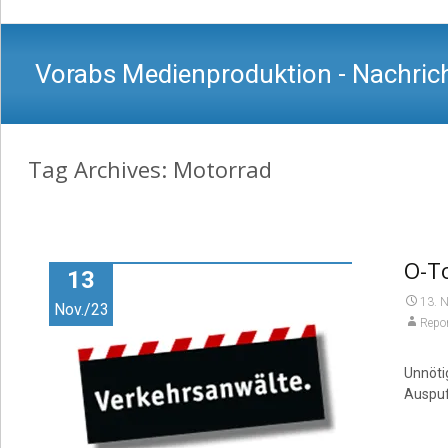
Vorabs Medienproduktion - Nachrich
Tag Archives: Motorrad
O-T
13
13. 
Nov./23
Repor
Unnöti
Auspuf