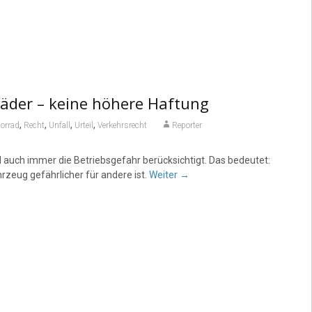
räder – keine höhere Haftung
,
,
,
,
orrad
Recht
Unfall
Urteil
Verkehrsrecht
Reporter
 auch immer die Betriebsgefahr berücksichtigt. Das bedeutet:
hrzeug gefährlicher für andere ist.
Weiter
→