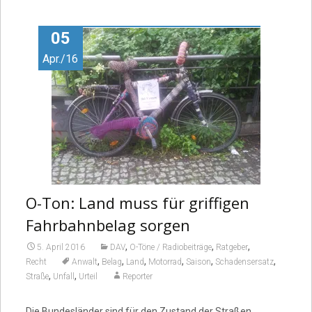
Video
05
Apr./16
O-Ton: Land muss für griffigen
Fahrbahnbelag sorgen
,
,
,
5. April 2016
DAV
O-Töne / Radiobeiträge
Ratgeber
,
,
,
,
,
,
Recht
Anwalt
Belag
Land
Motorrad
Saison
Schadensersatz
,
,
Straße
Unfall
Urteil
Reporter
Die Bundesländer sind für den Zustand der Straßen