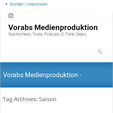
Kontakt / Impressum
Vorabs Medienproduktion
Nachrichten, Texte, Podcast, O-Töne, Video
Skip
to
Suchen
content
nach:
Vorabs Medienproduktion -
Tag Archives: Saison
Nachrichten, Texte, Podcast, O-Töne,