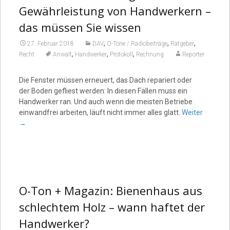
Gewährleistung von Handwerkern –
das müssen Sie wissen
,
,
,
27. Februar 2018
DAV
O-Töne / Radiobeiträge
Ratgeber
,
,
,
Recht
Anwalt
Handwerker
Protokoll
Rechnung
Reporter
Die Fenster müssen erneuert, das Dach repariert oder
der Boden gefliest werden: In diesen Fällen muss ein
Handwerker ran. Und auch wenn die meisten Betriebe
einwandfrei arbeiten, läuft nicht immer alles glatt.
Weiter
→
O-Ton + Magazin: Bienenhaus aus
schlechtem Holz – wann haftet der
Handwerker?