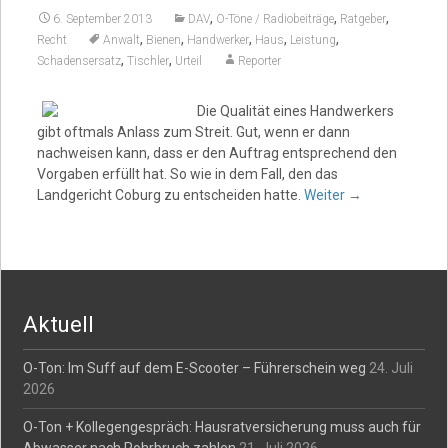
,
,
,
6. September 2013
DAV
O-Töne / Radiobeiträge
Ratgeber
,
,
,
,
,
Recht
Anwalt
Bienen
Handwerker
Haus
Leistung
,
,
Schadensersatz
Tischler
Urteil
Reporter
Die Qualität eines Handwerkers
gibt oftmals Anlass zum Streit. Gut, wenn er dann
nachweisen kann, dass er den Auftrag entsprechend den
Vorgaben erfüllt hat. So wie in dem Fall, den das
Landgericht Coburg zu entscheiden hatte.
Weiter
→
Aktuell
O-Ton: Im Suff auf dem E-Scooter – Führerschein weg
24. Juli
2026
O-Ton + Kollegengespräch: Hausratversicherung muss auch für
Abwasser nach Rohrbruch zahlen
21. Juli 2026