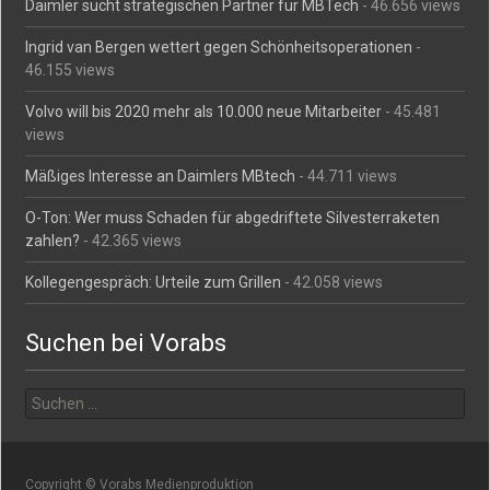
Daimler sucht strategischen Partner für MBTech
- 46.656 views
Ingrid van Bergen wettert gegen Schönheitsoperationen
-
46.155 views
Volvo will bis 2020 mehr als 10.000 neue Mitarbeiter
- 45.481
views
Mäßiges Interesse an Daimlers MBtech
- 44.711 views
O-Ton: Wer muss Schaden für abgedriftete Silvesterraketen
zahlen?
- 42.365 views
Kollegengespräch: Urteile zum Grillen
- 42.058 views
Suchen bei Vorabs
Suchen
nach:
Copyright © Vorabs Medienproduktion