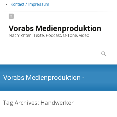
Kontakt / Impressum
Vorabs Medienproduktion
Nachrichten, Texte, Podcast, O-Töne, Video
Skip
to
Suchen
content
nach:
Vorabs Medienproduktion -
Tag Archives: Handwerker
Nachrichten, Texte, Podcast, O-Töne,