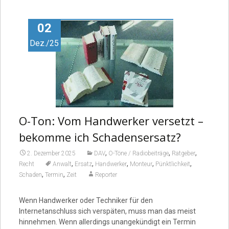
Video
02
Dez./25
O-Ton: Vom Handwerker versetzt –
bekomme ich Schadensersatz?
,
,
,
2. Dezember 2025
DAV
O-Töne / Radiobeiträge
Ratgeber
,
,
,
,
,
Recht
Anwalt
Ersatz
Handwerker
Monteur
Pünktlichkeit
,
,
Schaden
Termin
Zeit
Reporter
Wenn Handwerker oder Techniker für den
Internetanschluss sich verspäten, muss man das meist
hinnehmen. Wenn allerdings unangekündigt ein Termin