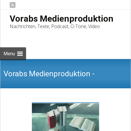
Vorabs Medienproduktion
Nachrichten, Texte, Podcast, O-Töne, Video
Skip
to
Suchen
content
nach:
Menu
Vorabs Medienproduktion -
Nachrichten, Texte, Podcast, O-Töne,