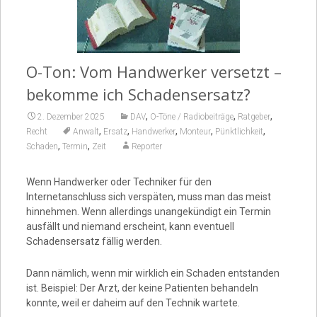
Video
O-Ton: Vom Handwerker versetzt –
bekomme ich Schadensersatz?
,
,
,
2. Dezember 2025
DAV
O-Töne / Radiobeiträge
Ratgeber
,
,
,
,
,
Recht
Anwalt
Ersatz
Handwerker
Monteur
Pünktlichkeit
,
,
Schaden
Termin
Zeit
Reporter
Wenn Handwerker oder Techniker für den
Internetanschluss sich verspäten, muss man das meist
hinnehmen. Wenn allerdings unangekündigt ein Termin
ausfällt und niemand erscheint, kann eventuell
Schadensersatz fällig werden.
Dann nämlich, wenn mir wirklich ein Schaden entstanden
ist. Beispiel: Der Arzt, der keine Patienten behandeln
konnte, weil er daheim auf den Technik wartete.