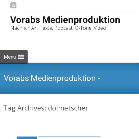
Vorabs Medienproduktion
Nachrichten, Texte, Podcast, O-Töne, Video
Skip
to
Suchen
content
nach:
Menu
Vorabs Medienproduktion -
Tag Archives: dolmetscher
Nachrichten, Texte, Podcast, O-Töne,