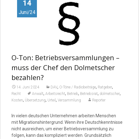
Video
14
Juni/24
O-Ton: Betriebsversammlungen –
muss der Chef den Dolmetscher
bezahlen?
,
,
,
14. Juni 2024
DAV
O-Töne / Radiobeiträge
Ratgeber
,
,
,
,
,
Recht
Anwalt
Arbeitsrecht
Betrieb
Betriebsrat
dolmetscher
,
,
,
Kosten
Übersetzung
Urteil
Versammlung
Reporter
In vielen deutschen Unternehmen arbeiten Menschen
mit Migrationshintergrund. Wenn ihre Deutschkenntnisse
nicht ausreichen, um einer Betriebsversammlung zu
folgen, kann das kompliziert werden. Grundsätzlich