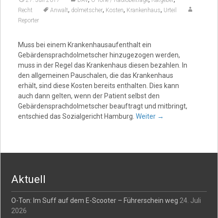
27. Juli 2017
DAV
O-Töne / Radiobeiträge
Ratgeber
,
,
,
,
Recht
Anwalt
dolmetscher
Kosten
Krankenhaus
Urteil
Reporter
Muss bei einem Krankenhausaufenthalt ein
Gebärdensprachdolmetscher hinzugezogen werden,
muss in der Regel das Krankenhaus diesen bezahlen. In
den allgemeinen Pauschalen, die das Krankenhaus
erhält, sind diese Kosten bereits enthalten. Dies kann
auch dann gelten, wenn der Patient selbst den
Gebärdensprachdolmetscher beauftragt und mitbringt,
entschied das Sozialgericht Hamburg.
Weiter
→
Aktuell
O-Ton: Im Suff auf dem E-Scooter – Führerschein weg
24. Juli
2026