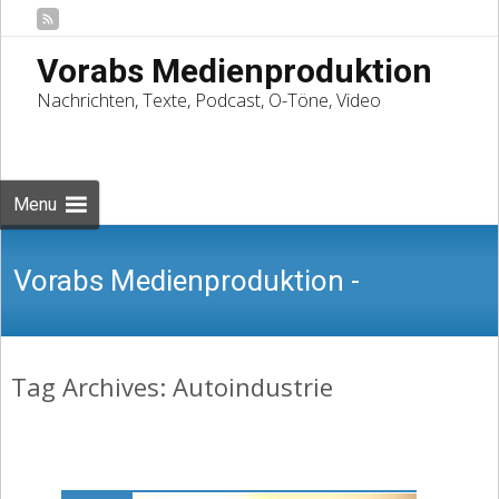
Vorabs Medienproduktion
Nachrichten, Texte, Podcast, O-Töne, Video
Skip
to
Suchen
content
nach:
Menu
Vorabs Medienproduktion -
Tag Archives: Autoindustrie
Nachrichten, Texte, Podcast, O-Töne,