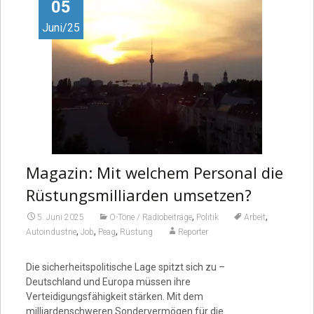
Video
05
Juni/25
Magazin: Mit welchem Personal die
Rüstungsmilliarden umsetzen?
,
,
5. Juni 2025
O-Töne / Radiobeiträge
Politik
Arbeit
,
,
,
Autoindustrie
Job
Peag
Rüstung
Reporter
Die sicherheitspolitische Lage spitzt sich zu –
Deutschland und Europa müssen ihre
Verteidigungsfähigkeit stärken. Mit dem
milliardenschweren Sondervermögen für die