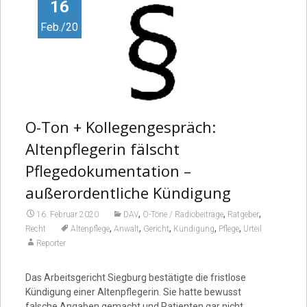
Video
16
Feb./20
O-Ton + Kollegengespräch:
Altenpflegerin fälscht
Pflegedokumentation –
außerordentliche Kündigung
,
,
,
16. Februar 2020
DAV
O-Töne / Radiobeiträge
Ratgeber
,
,
,
,
,
Recht
Altenpflege
Anwalt
Gericht
Kündigung
Pflege
Urteil
Reporter
Das Arbeitsgericht Siegburg bestätigte die fristlose
Kündigung einer Altenpflegerin. Sie hatte bewusst
falsche Angaben gemacht und Patienten gar nicht