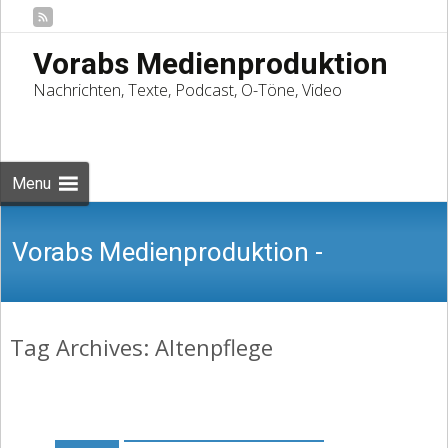
Vorabs Medienproduktion
Nachrichten, Texte, Podcast, O-Töne, Video
Skip
to
Suchen
content
nach:
Menu
Vorabs Medienproduktion -
Tag Archives: Altenpflege
Nachrichten, Texte, Podcast, O-Töne,