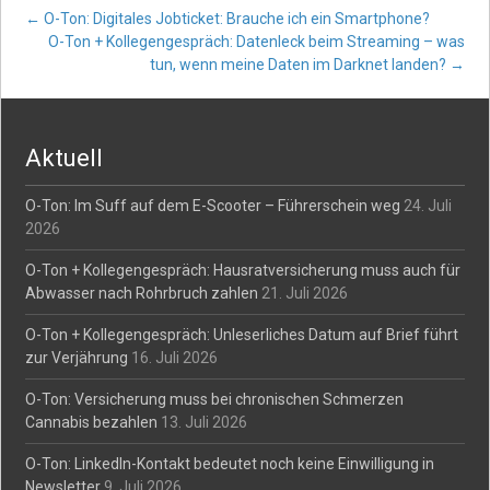
Post
←
O-Ton: Digitales Jobticket: Brauche ich ein Smartphone?
O-Ton + Kollegengespräch: Datenleck beim Streaming – was
tun, wenn meine Daten im Darknet landen?
→
navigation
Aktuell
O-Ton: Im Suff auf dem E-Scooter – Führerschein weg
24. Juli
2026
O-Ton + Kollegengespräch: Hausratversicherung muss auch für
Abwasser nach Rohrbruch zahlen
21. Juli 2026
O-Ton + Kollegengespräch: Unleserliches Datum auf Brief führt
zur Verjährung
16. Juli 2026
O-Ton: Versicherung muss bei chronischen Schmerzen
Cannabis bezahlen
13. Juli 2026
O-Ton: LinkedIn-Kontakt bedeutet noch keine Einwilligung in
Newsletter
9. Juli 2026