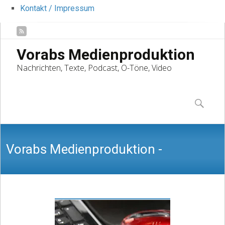
Kontakt / Impressum
Vorabs Medienproduktion
Nachrichten, Texte, Podcast, O-Töne, Video
Skip
to
Suchen
content
nach:
Vorabs Medienproduktion -
Nachrichten, Texte, Podcast, O-Töne,