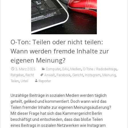
Video
O-Ton: Teilen oder nicht teilen:
Wann werden fremde Inhalte zur
eigenen Meinung?
,
,
,
,
3. März 2025
Computer
DAV
Medien
O-Töne / Radiobeiträge
,
,
,
,
,
,
Ratgeber
Recht
Anwalt
Facebook
Gericht
Instagram
Meinung
,
Teilen
Urteil
Reporter
Unzählige Beiträge in sozialen Medien werden täglich
geteilt, geliked und kommentiert. Doch wann wird das
Teilen fremder Inhalte zur eigenen Meinungsäußerung?
Mit dieser Frage hat sich das Kammergericht Berlin
beschäftigt und entschieden, dass das bloße Teilen
eines Beitrags in sozialen Netzwerken wie Instagram