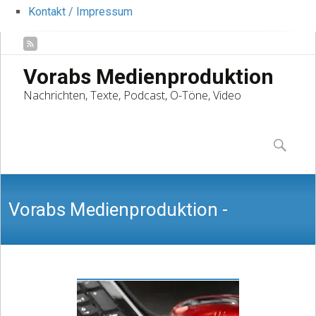
Kontakt / Impressum
Vorabs Medienproduktion
Nachrichten, Texte, Podcast, O-Töne, Video
Skip
to
Suchen
content
nach:
Vorabs Medienproduktion -
Nachrichten, Texte, Podcast, O-Töne,