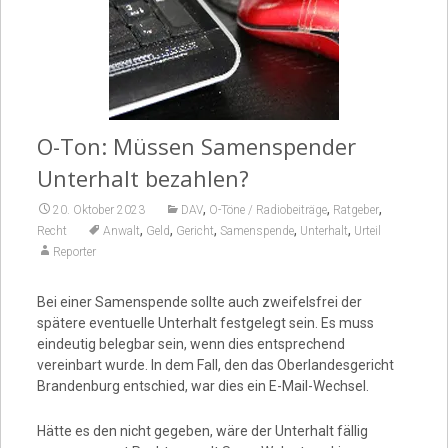
Video
O-Ton: Müssen Samenspender
Unterhalt bezahlen?
,
,
,
20. Oktober 2023
DAV
O-Töne / Radiobeiträge
Ratgeber
,
,
,
,
,
Recht
Anwalt
Geld
Gericht
Samenspende
Unterhalt
Urteil
Reporter
Bei einer Samenspende sollte auch zweifelsfrei der
spätere eventuelle Unterhalt festgelegt sein. Es muss
eindeutig belegbar sein, wenn dies entsprechend
vereinbart wurde. In dem Fall, den das Oberlandesgericht
Brandenburg entschied, war dies ein E-Mail-Wechsel.
Hätte es den nicht gegeben, wäre der Unterhalt fällig