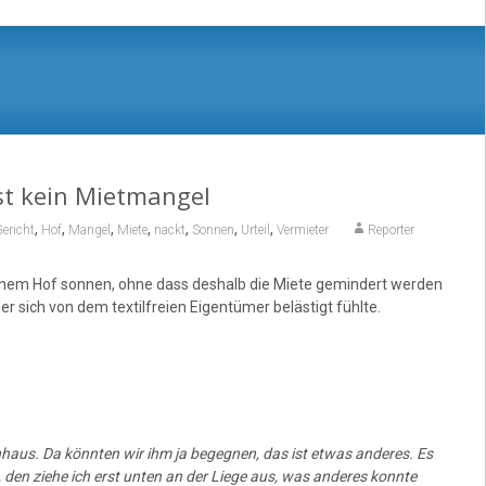
st kein Mietmangel
,
,
,
,
,
,
,
ericht
Hof
Mangel
Miete
nackt
Sonnen
Urteil
Vermieter
Reporter
in seinem Hof sonnen, ohne dass deshalb die Miete gemindert werden
er sich von dem textilfreien Eigentümer belästigt fühlte.
nhaus. Da könnten wir ihm ja begegnen, das ist etwas anderes. Es
den ziehe ich erst unten an der Liege aus, was anderes konnte