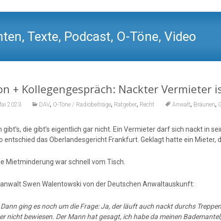
ten, Texte, Podcast, O-Töne, Video
n + Kollegengespräch: Nackter Vermieter i
,
,
,
,
,
Mai 2023
DAV
O-Töne / Radiobeiträge
Ratgeber
Recht
Anwalt
Bräunen
G
gibt’s, die gibt’s eigentlich gar nicht. Ein Vermieter darf sich nackt 
o entschied das Oberlandesgericht Frankfurt. Geklagt hatte ein Mieter, d
ie Mietminderung war schnell vom Tisch.
anwalt Swen Walentowski von der Deutschen Anwaltauskunft:
:
Dann ging es noch um die Frage: Ja, der läuft auch nackt durchs Treppe
er nicht bewiesen. Der Mann hat gesagt, ich habe da meinen Bademantel, 