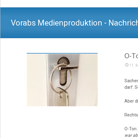
Vorabs Medienproduktion - Nachrich
O-To
11. 
Sachen 
darf. S
Aber d
Rechts
O-Ton
war ab