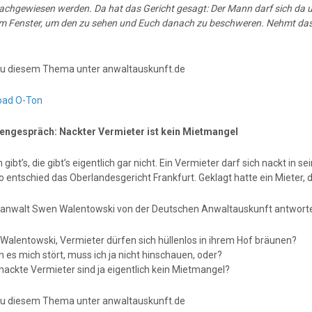
achgewiesen werden. Da hat das Gericht gesagt: Der Mann darf sich da un
m Fenster, um den zu sehen und Euch danach zu beschweren. Nehmt das b
u diesem Thema unter anwaltauskunft.de
oad O-Ton
engespräch: Nackter Vermieter ist kein Mietmangel
gibt’s, die gibt’s eigentlich gar nicht. Ein Vermieter darf sich nackt 
o entschied das Oberlandesgericht Frankfurt. Geklagt hatte ein Mieter, d
anwalt Swen Walentowski von der Deutschen Anwaltauskunft antworte
r Walentowski, Vermieter dürfen sich hüllenlos in ihrem Hof bräunen?
 es mich stört, muss ich ja nicht hinschauen, oder?
nackte Vermieter sind ja eigentlich kein Mietmangel?
u diesem Thema unter anwaltauskunft.de