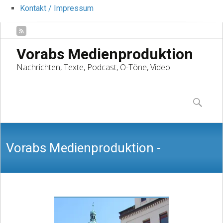
Kontakt / Impressum
Vorabs Medienproduktion
Nachrichten, Texte, Podcast, O-Töne, Video
Skip
to
Suchen
content
nach:
Vorabs Medienproduktion -
Nachrichten, Texte, Podcast, O-Töne,