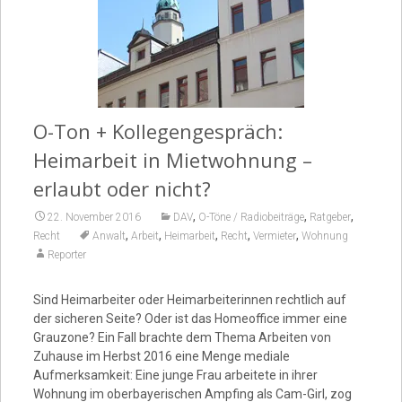
Video
O-Ton + Kollegengespräch:
Heimarbeit in Mietwohnung –
erlaubt oder nicht?
,
,
,
22. November 2016
DAV
O-Töne / Radiobeiträge
Ratgeber
,
,
,
,
,
Recht
Anwalt
Arbeit
Heimarbeit
Recht
Vermieter
Wohnung
Reporter
Sind Heimarbeiter oder Heimarbeiterinnen rechtlich auf
der sicheren Seite? Oder ist das Homeoffice immer eine
Grauzone? Ein Fall brachte dem Thema Arbeiten von
Zuhause im Herbst 2016 eine Menge mediale
Aufmerksamkeit: Eine junge Frau arbeitete in ihrer
Wohnung im oberbayerischen Ampfing als Cam-Girl, zog