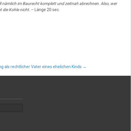
l nämlich im Baurecht komplett und zeitnah abrechnen. Also, wer
 die Kohle nicht.
– Länge 20 sec.
g als rechtlicher Vater eines ehelichen Kinds
→