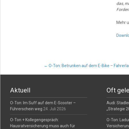
das, m
Forderu
Mehr u
Downl
Post
←
O-Ton: Betrunken auf dem E-Bike – Fahrerlau
navigation
Aktuell
Oft gel
O-Ton: Im Suff auf dem E-Scooter –
Audi: Stadler
Führerschein weg
24. Juli 2026
„Strategie 
O-Ton + Kollegengespräch:
O-Ton: Ladu
Hausratversicherung muss auch für
Versicherun