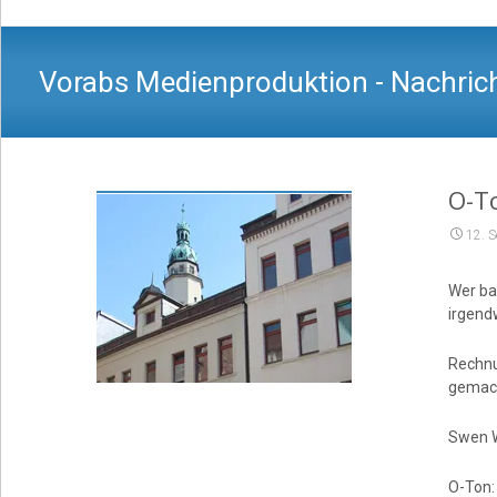
Vorabs Medienproduktion - Nachrich
O-To
12. 
Wer ba
irgend
Rechnu
gemach
Swen W
O-Ton