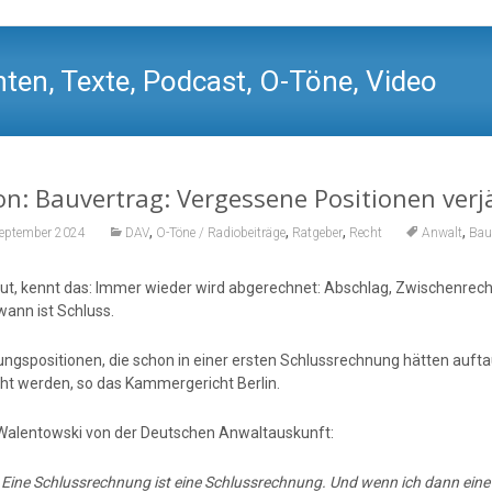
ten, Texte, Podcast, O-Töne, Video
n: Bauvertrag: Vergessene Positionen ver
,
,
,
,
September 2024
DAV
O-Töne / Radiobeiträge
Ratgeber
Recht
Anwalt
Bau
ut, kennt das: Immer wieder wird abgerechnet: Abschlag, Zwischenre
wann ist Schluss.
ngspositionen, die schon in einer ersten Schlussrechnung hätten auftau
t werden, so das Kammergericht Berlin.
alentowski von der Deutschen Anwaltauskunft:
:
Eine Schlussrechnung ist eine Schlussrechnung. Und wenn ich dann ein