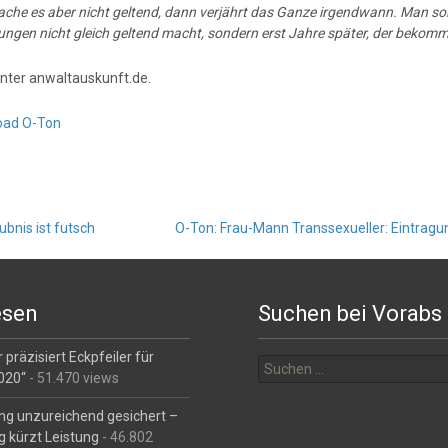
ache es aber nicht geltend, dann verjährt das Ganze irgendwann. Man sol
ngen nicht gleich geltend macht, sondern erst Jahre später, der bekommt
nter anwaltauskunft.de.
oad O-Ton
bnis ist futsch
O-Ton: Frau-Mann Transsexueller: Eintragun
esen
Suchen bei Vorabs
Suchen
 präzisiert Eckpfeiler für
nach:
2020“
- 51.470 views
ng unzureichend gesichert –
g kürzt Leistung
- 46.802