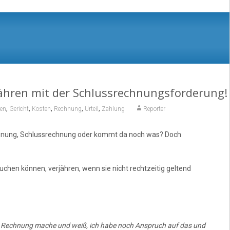
jähren mit der Schlussrechnungsforderung!
,
,
,
,
,
en
Gericht
Kosten
Rechnung
Urteil
Zahlung
Reporter
chnung, Schlussrechnung oder kommt da noch was? Doch
chen können, verjähren, wenn sie nicht rechtzeitig geltend
e Rechnung mache und weiß, ich habe noch Anspruch auf das und