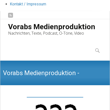
Kontakt / Impressum
Vorabs Medienproduktion
Nachrichten, Texte, Podcast, O-Töne, Video
Skip
to
Suchen
content
nach:
Vorabs Medienproduktion -
Nachrichten, Texte, Podcast, O-Töne,