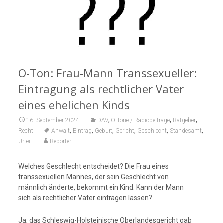
Video
O-Ton: Frau-Mann Transsexueller:
Eintragung als rechtlicher Vater
eines ehelichen Kinds
,
,
,
16. September 2024
DAV
O-Töne / Radiobeiträge
Ratgeber
,
,
,
,
,
,
Recht
Anwalt
Eintrag
Geburt
Gericht
Geschlecht
Standesamt
Urteil
Reporter
Welches Geschlecht entscheidet? Die Frau eines
transsexuellen Mannes, der sein Geschlecht von
männlich änderte, bekommt ein Kind. Kann der Mann
sich als rechtlicher Vater eintragen lassen?
Ja, das Schleswig-Holsteinische Oberlandesgericht gab