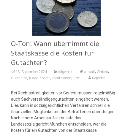
Video
O-Ton: Wann übernimmt die
Staatskasse die Kosten für
Gutachten?
,
,
18. September 2024
Allgemein
Anwalt
Gericht
,
,
,
,
Gutachten
Klage
Kosten
Staatskasse
Urteil
Reporter
Bei Rechtsstreitigkeiten vor Gericht müssen regelmäßig
auch Sachverständigengutachten eingeholt werden.
Dies kann in sozialgerichtlichen Verfahren schnell die
finanziellen Möglichkeiten der Betroffenen übersteigen.
Nach einem Arbeitsunfall musste das
Landessozialgericht München entscheiden, wer die
Kosten für ein Gutachten von der Staatskasse