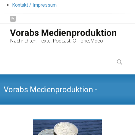
Kontakt / Impressum
Vorabs Medienproduktion
Nachrichten, Texte, Podcast, O-Töne, Video
Skip
to
Suchen
content
nach:
Vorabs Medienproduktion -
Nachrichten, Texte, Podcast, O-Töne,