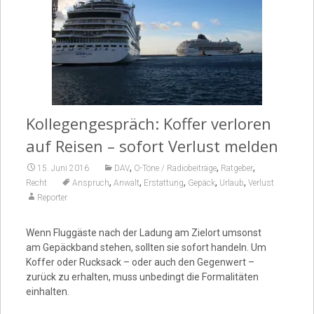
Video
Kollegengespräch: Koffer verloren
auf Reisen – sofort Verlust melden
,
,
,
15. Juni 2016
DAV
O-Töne / Radiobeiträge
Ratgeber
,
,
,
,
,
Recht
Anspruch
Anwalt
Erstattung
Gepäck
Urlaub
Verlust
Reporter
Wenn Fluggäste nach der Ladung am Zielort umsonst
am Gepäckband stehen, sollten sie sofort handeln. Um
Koffer oder Rucksack – oder auch den Gegenwert –
zurück zu erhalten, muss unbedingt die Formalitäten
einhalten.