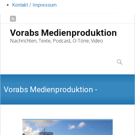
Kontakt / Impressum
Vorabs Medienproduktion
Nachrichten, Texte, Podcast, O-Töne, Video
Skip
to
Suchen
content
nach:
Vorabs Medienproduktion -
Nachrichten, Texte, Podcast, O-Töne,