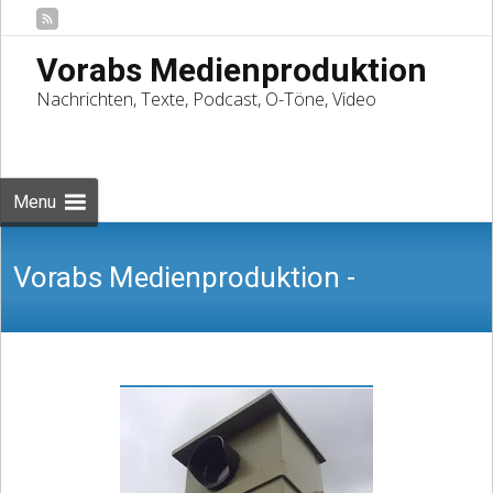
Vorabs Medienproduktion
Nachrichten, Texte, Podcast, O-Töne, Video
Skip
to
Suchen
content
nach:
Menu
Vorabs Medienproduktion -
Nachrichten, Texte, Podcast, O-Töne,