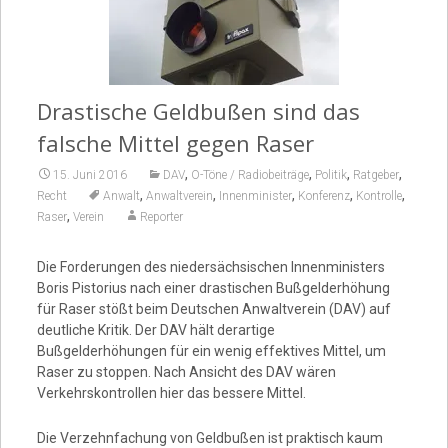
Video
Drastische Geldbußen sind das
falsche Mittel gegen Raser
,
,
,
,
15. Juni 2016
DAV
O-Töne / Radiobeiträge
Politik
Ratgeber
,
,
,
,
,
Recht
Anwalt
Anwaltverein
Innenminister
Konferenz
Kontrolle
,
Raser
Verein
Reporter
Die Forderungen des niedersächsischen Innenministers
Boris Pistorius nach einer drastischen Bußgelderhöhung
für Raser stößt beim Deutschen Anwaltverein (DAV) auf
deutliche Kritik. Der DAV hält derartige
Bußgelderhöhungen für ein wenig effektives Mittel, um
Raser zu stoppen. Nach Ansicht des DAV wären
Verkehrskontrollen hier das bessere Mittel.
Die Verzehnfachung von Geldbußen ist praktisch kaum