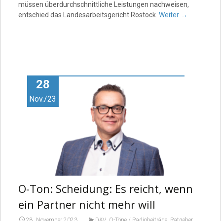
müssen überdurchschnittliche Leistungen nachweisen,
entschied das Landesarbeitsgericht Rostock.
Weiter
→
28
Nov./23
O-Ton: Scheidung: Es reicht, wenn
ein Partner nicht mehr will
,
,
,
28. November 2023
DAV
O-Töne / Radiobeiträge
Ratgeber