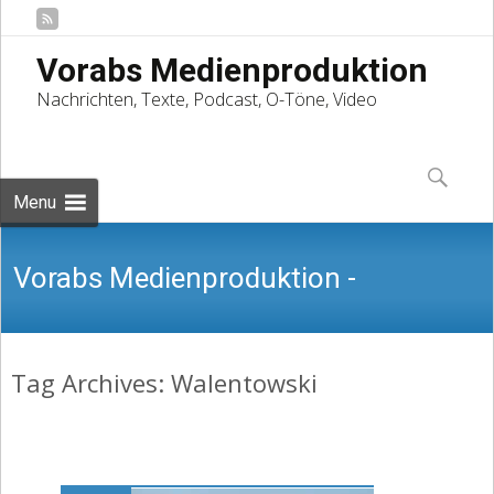
Vorabs Medienproduktion
Nachrichten, Texte, Podcast, O-Töne, Video
Skip
to
Suchen
content
nach:
Menu
Vorabs Medienproduktion -
Tag Archives: Walentowski
Nachrichten, Texte, Podcast, O-Töne,