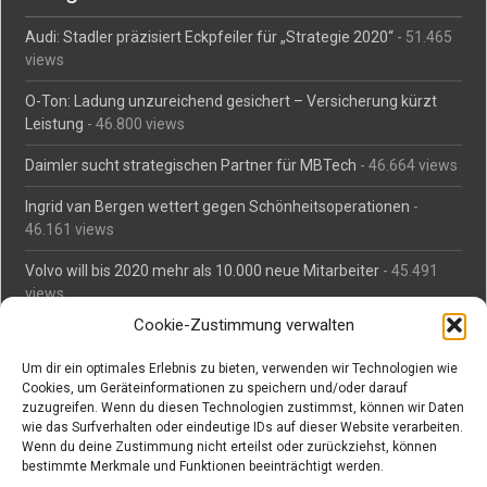
Audi: Stadler präzisiert Eckpfeiler für „Strategie 2020“
- 51.465
views
O-Ton: Ladung unzureichend gesichert – Versicherung kürzt
Leistung
- 46.800 views
Daimler sucht strategischen Partner für MBTech
- 46.664 views
Ingrid van Bergen wettert gegen Schönheitsoperationen
-
46.161 views
Volvo will bis 2020 mehr als 10.000 neue Mitarbeiter
- 45.491
views
Cookie-Zustimmung verwalten
Mäßiges Interesse an Daimlers MBtech
- 44.716 views
Um dir ein optimales Erlebnis zu bieten, verwenden wir Technologien wie
O-Ton: Wer muss Schaden für abgedriftete Silvesterraketen
Cookies, um Geräteinformationen zu speichern und/oder darauf
zahlen?
- 42.378 views
zuzugreifen. Wenn du diesen Technologien zustimmst, können wir Daten
wie das Surfverhalten oder eindeutige IDs auf dieser Website verarbeiten.
Kollegengespräch: Urteile zum Grillen
- 42.063 views
Wenn du deine Zustimmung nicht erteilst oder zurückziehst, können
bestimmte Merkmale und Funktionen beeinträchtigt werden.