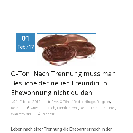
01
Feb./17
O-Ton: Nach Trennung muss man
Besuche der neuen Freundin in
Ehewohnung nicht dulden
,
,
,
1. Februar 2017
DAV
O-Töne / Radiobeiträge
Ratgeber
,
,
,
,
,
,
Recht
Anwalt
Besuch
Familienrecht
Recht
Trennung
Urteil
Walentowski
Reporter
Leben nach einer Trennung die Ehepartner noch in der