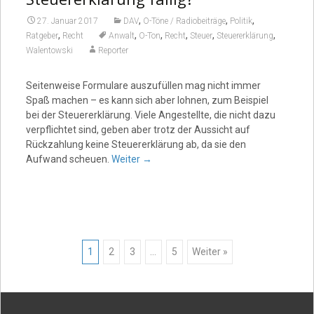
,
,
,
27. Januar 2017
DAV
O-Töne / Radiobeiträge
Politik
,
,
,
,
,
,
Ratgeber
Recht
Anwalt
O-Ton
Recht
Steuer
Steuererklärung
Walentowski
Reporter
Seitenweise Formulare auszufüllen mag nicht immer
Spaß machen – es kann sich aber lohnen, zum Beispiel
bei der Steuererklärung. Viele Angestellte, die nicht dazu
verpflichtet sind, geben aber trotz der Aussicht auf
Rückzahlung keine Steuererklärung ab, da sie den
Aufwand scheuen.
Weiter
→
Posts
1
2
3
…
5
Weiter »
navigation