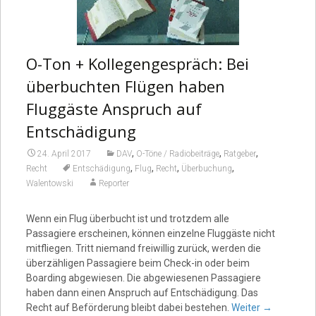
O-Ton + Kollegengespräch: Bei
überbuchten Flügen haben
Fluggäste Anspruch auf
Entschädigung
,
,
,
24. April 2017
DAV
O-Töne / Radiobeiträge
Ratgeber
,
,
,
,
Recht
Entschädigung
Flug
Recht
Überbuchung
Walentowski
Reporter
Wenn ein Flug überbucht ist und trotzdem alle
Passagiere erscheinen, können einzelne Fluggäste nicht
mitfliegen. Tritt niemand freiwillig zurück, werden die
überzähligen Passagiere beim Check-in oder beim
Boarding abgewiesen. Die abgewiesenen Passagiere
haben dann einen Anspruch auf Entschädigung. Das
Recht auf Beförderung bleibt dabei bestehen.
Weiter
→