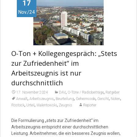
Video
17
Nov./24
O-Ton + Kollegengespräch: „Stets
zur Zufriedenheit“ im
Arbeitszeugnis ist nur
durchschnittlich
,
,
17. November 2024
DAV
O-Töne / Radiobeiträge
Ratgeber
,
,
,
,
,
,
Anwalt
Arbeitszeugnis
Beurteilung
Geheimcode
Gericht
Noten
,
,
,
Rostock
Urteil
Walentowski
Zeugnis
Reporter
Die Formulierung „stets zur Zufriedenheit“ im
Arbeitszeugnis entspricht einer durchschnittlichen
Leistung. Arbeitnehmer, die ein besseres Zeugnis wollen,