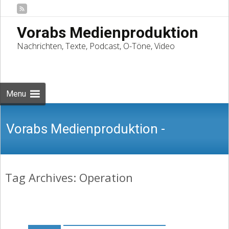
Vorabs Medienproduktion
Nachrichten, Texte, Podcast, O-Töne, Video
Skip
to
Suchen
content
nach:
Menu
Vorabs Medienproduktion -
Tag Archives: Operation
Nachrichten, Texte, Podcast, O-Töne,