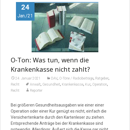
24
Jan./21
O-Ton: Was tun, wenn die
Krankenkasse nicht zahlt?
,
,
,
24. Januar 2021
DAV
O-Töne / Radiobeiträge
Ratgeber
,
,
,
,
,
Recht
Anwalt
Gesundheit
Krankenkasse
Kur
Operation
Recht
Reporter
Bei größeren Gesundheitsausgaben wie einer einer
Operation oder einer Kur genügt es nicht, einfach die
Versichertenkarte durch den Kartenleser zu ziehen.
Entsprechende Anträge bei der Krankenkasse sind
notwendig. Allerdings: Äußert sich die Kasse gar nicht,