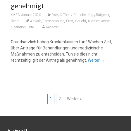
genehmigt
,
,
,
23. Januar 2020
DAV
O-Töne / Radiobeiträge
Ratgeber
,
,
,
,
,
Recht
Anwalt
Entscheidung
Frist
Gericht
Krankenkasse
,
Operation
Urteil
Reporter
Grundsätzlich haben Krankenkassen fünf Wochen Zeit,
über Anträge für Behandlungen und medizinische
Maßnahmen zu entscheiden. Tun sie dies nicht
rechtzeitig, gilt der Antrag als genehmigt.
Weiter
→
Posts
1
2
Weiter »
navigation