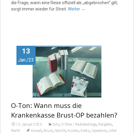
die Frage, wann eine Reise offiziell als „abgebrochen“ gilt,
sorgt immer wieder für Streit.
Weiter
→
13
Jan./23
O-Ton: Wann muss die
Krankenkasse Brust-OP bezahlen?
,
,
,
13. Januar 2023
DAV
O-Töne / Radiobeiträge
Ratgeber
,
,
,
,
,
,
Recht
Anwalt
Brust
Gericht
Kosten
Krebs
Operation
Urteil