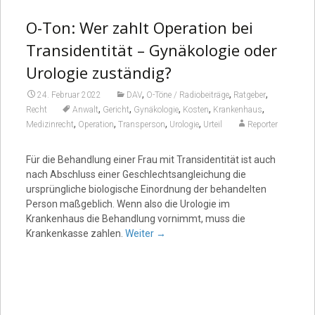
O-Ton: Wer zahlt Operation bei
Transidentität – Gynäkologie oder
Urologie zuständig?
,
,
,
24. Februar 2022
DAV
O-Töne / Radiobeiträge
Ratgeber
,
,
,
,
,
Recht
Anwalt
Gericht
Gynäkologie
Kosten
Krankenhaus
,
,
,
,
Medizinrecht
Operation
Transperson
Urologie
Urteil
Reporter
Für die Behandlung einer Frau mit Transidentität ist auch
nach Abschluss einer Geschlechtsangleichung die
ursprüngliche biologische Einordnung der behandelten
Person maßgeblich. Wenn also die Urologie im
Krankenhaus die Behandlung vornimmt, muss die
Krankenkasse zahlen.
Weiter
→