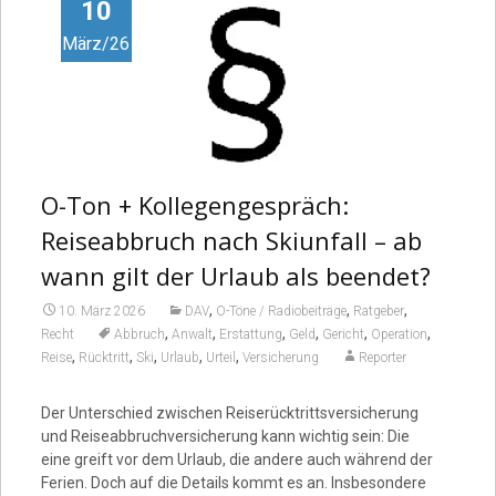
Video
10
März/26
O-Ton + Kollegengespräch:
Reiseabbruch nach Skiunfall – ab
wann gilt der Urlaub als beendet?
,
,
,
10. März 2026
DAV
O-Töne / Radiobeiträge
Ratgeber
,
,
,
,
,
,
Recht
Abbruch
Anwalt
Erstattung
Geld
Gericht
Operation
,
,
,
,
,
Reise
Rücktritt
Ski
Urlaub
Urteil
Versicherung
Reporter
Der Unterschied zwischen Reiserücktrittsversicherung
und Reiseabbruchversicherung kann wichtig sein: Die
eine greift vor dem Urlaub, die andere auch während der
Ferien. Doch auf die Details kommt es an. Insbesondere