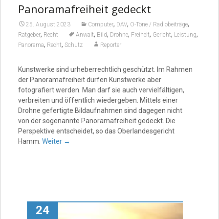
Panoramafreiheit gedeckt
,
,
,
25. August 2023
Computer
DAV
O-Töne / Radiobeiträge
,
,
,
,
,
,
,
Ratgeber
Recht
Anwalt
Bild
Drohne
Freiheit
Gericht
Leistung
,
,
Panorama
Recht
Schutz
Reporter
Kunstwerke sind urheberrechtlich geschützt. Im Rahmen
der Panoramafreiheit dürfen Kunstwerke aber
fotografiert werden. Man darf sie auch vervielfältigen,
verbreiten und öffentlich wiedergeben. Mittels einer
Drohne gefertigte Bildaufnahmen sind dagegen nicht
von der sogenannte Panoramafreiheit gedeckt. Die
Perspektive entscheidet, so das Oberlandesgericht
Hamm.
Weiter
→
24