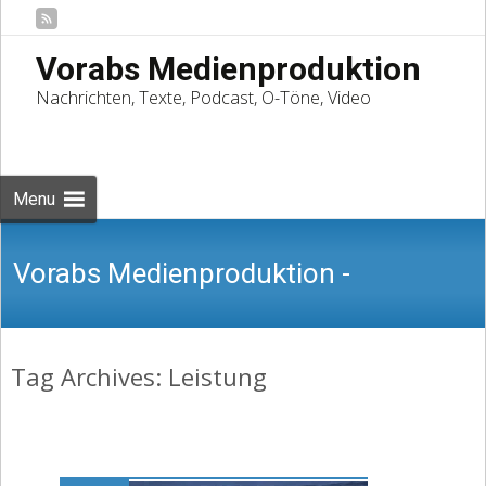
Vorabs Medienproduktion
Nachrichten, Texte, Podcast, O-Töne, Video
Skip
to
Suchen
content
nach:
Menu
Vorabs Medienproduktion -
Tag Archives: Leistung
Nachrichten, Texte, Podcast, O-Töne,