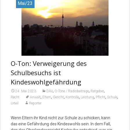
Mai/23
O-Ton: Verweigerung des
Schulbesuchs ist
Kindeswohlgefährdung
,
,
,
24. Mai 2023
DAV
O-Töne / Radiobeiträge
Ratgeber
,
,
,
,
,
,
,
Recht
Anwalt
Eltern
Gericht
Kontrolle
Leistung
Pflicht
Schule
Urteil
Reporter
Wenn Eltern ihr Kind nicht zur Schule zu schicken, kann
das eine Gefährdung des Kindeswohls sein. In dem Fall,