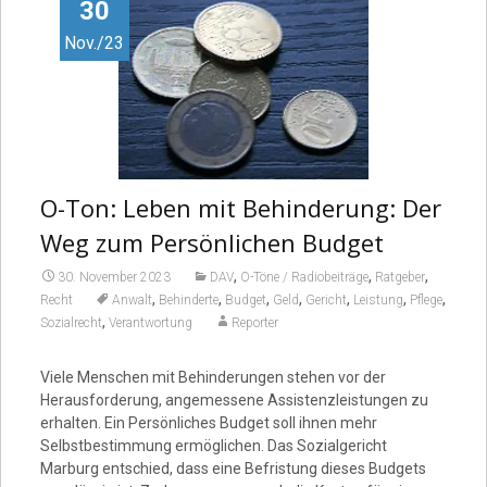
Video
30
Nov./23
O-Ton: Leben mit Behinderung: Der
Weg zum Persönlichen Budget
,
,
,
30. November 2023
DAV
O-Töne / Radiobeiträge
Ratgeber
,
,
,
,
,
,
,
Recht
Anwalt
Behinderte
Budget
Geld
Gericht
Leistung
Pflege
,
Sozialrecht
Verantwortung
Reporter
Viele Menschen mit Behinderungen stehen vor der
Herausforderung, angemessene Assistenzleistungen zu
erhalten. Ein Persönliches Budget soll ihnen mehr
Selbstbestimmung ermöglichen. Das Sozialgericht
Marburg entschied, dass eine Befristung dieses Budgets