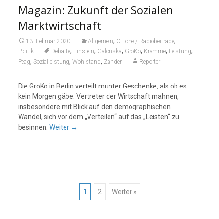
Magazin: Zukunft der Sozialen
Marktwirtschaft
,
,
13. Februar 2020
Allgemein
O-Töne / Radiobeiträge
,
,
,
,
,
,
Politik
Debatte
Einstein
Galonska
GroKo
Kramme
Leistung
,
,
,
Peag
Sozialleistung
Wohlstand
Zander
Reporter
Die GroKo in Berlin verteilt munter Geschenke, als ob es
kein Morgen gäbe. Vertreter der Wirtschaft mahnen,
insbesondere mit Blick auf den demographischen
Wandel, sich vor dem „Verteilen“ auf das „Leisten“ zu
besinnen.
Weiter
→
Posts
1
2
Weiter »