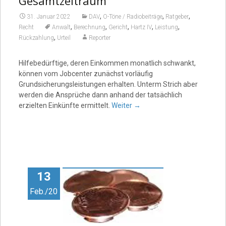
Gesamtzeitraum
,
,
,
31. Januar 2022
DAV
O-Töne / Radiobeiträge
Ratgeber
,
,
,
,
,
Recht
Anwalt
Berechnung
Gericht
Hartz IV
Leistung
,
Rückzahlung
Urteil
Reporter
Hilfebedürftige, deren Einkommen monatlich schwankt,
können vom Jobcenter zunächst vorläufig
Grundsicherungsleistungen erhalten. Unterm Strich aber
werden die Ansprüche dann anhand der tatsächlich
erzielten Einkünfte ermittelt.
Weiter
→
13
Feb./20