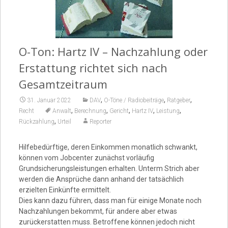
Video
O-Ton: Hartz IV – Nachzahlung oder
Erstattung richtet sich nach
Gesamtzeitraum
,
,
,
31. Januar 2022
DAV
O-Töne / Radiobeiträge
Ratgeber
,
,
,
,
,
Recht
Anwalt
Berechnung
Gericht
Hartz IV
Leistung
,
Rückzahlung
Urteil
Reporter
Hilfebedürftige, deren Einkommen monatlich schwankt,
können vom Jobcenter zunächst vorläufig
Grundsicherungsleistungen erhalten. Unterm Strich aber
werden die Ansprüche dann anhand der tatsächlich
erzielten Einkünfte ermittelt.
Dies kann dazu führen, dass man für einige Monate noch
Nachzahlungen bekommt, für andere aber etwas
zurückerstatten muss. Betroffene können jedoch nicht