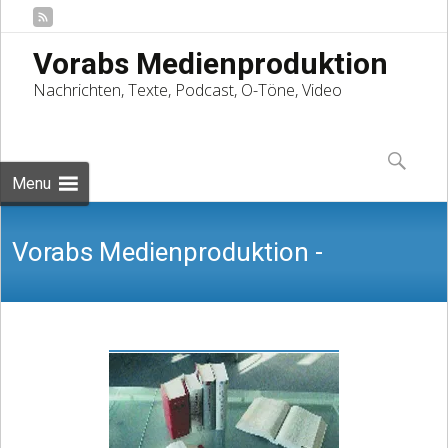
Vorabs Medienproduktion
Nachrichten, Texte, Podcast, O-Töne, Video
Skip
to
Suchen
content
nach:
Menu
Vorabs Medienproduktion -
Nachrichten, Texte, Podcast, O-Töne,