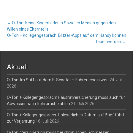
Post
←
O-Ton: Keine Kinderbilder in Sozialen Medien gegen den
Willen eines Elternteils
O-Ton + Kollegengespräch: Blitzer-Apps auf dem Handy können
navigation
teuer werden
→
Aktuell
O-Ton: Im Suff auf dem E-Scooter – Führerschein weg
24. Juli
2026
O-Ton + Kollegengespräch: Hausratversicherung muss auch für
Abwasser nach Rohrbruch zahlen
21. Juli 2026
O-Ton + Kollegengespräch: Unleserliches Datum auf Brief führt
zur Verjährung
16. Juli 2026
O-Ton: Versicherung muss bei chronischen Schmerzen