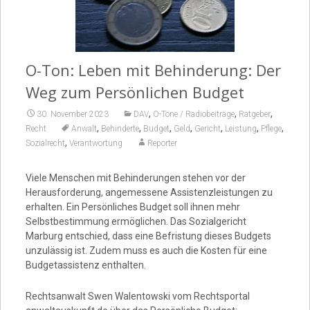
Video
O-Ton: Leben mit Behinderung: Der
Weg zum Persönlichen Budget
,
,
,
30. November 2023
DAV
O-Töne / Radiobeiträge
Ratgeber
,
,
,
,
,
,
,
Recht
Anwalt
Behinderte
Budget
Geld
Gericht
Leistung
Pflege
,
Sozialrecht
Verantwortung
Reporter
Viele Menschen mit Behinderungen stehen vor der
Herausforderung, angemessene Assistenzleistungen zu
erhalten. Ein Persönliches Budget soll ihnen mehr
Selbstbestimmung ermöglichen. Das Sozialgericht
Marburg entschied, dass eine Befristung dieses Budgets
unzulässig ist. Zudem muss es auch die Kosten für eine
Budgetassistenz enthalten.
Rechtsanwalt Swen Walentowski vom Rechtsportal