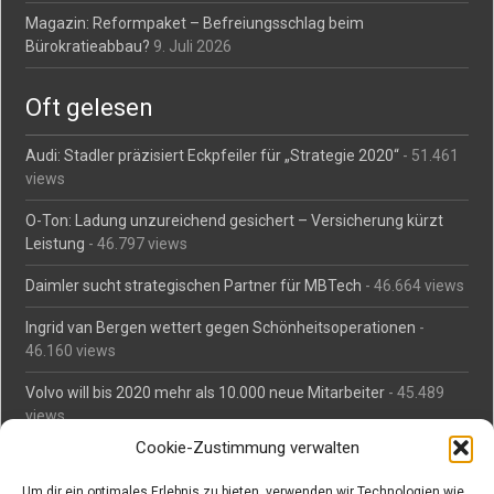
Magazin: Reformpaket – Befreiungsschlag beim
Bürokratieabbau?
9. Juli 2026
Oft gelesen
Audi: Stadler präzisiert Eckpfeiler für „Strategie 2020“
- 51.461
views
O-Ton: Ladung unzureichend gesichert – Versicherung kürzt
Leistung
- 46.797 views
Daimler sucht strategischen Partner für MBTech
- 46.664 views
Ingrid van Bergen wettert gegen Schönheitsoperationen
-
46.160 views
Volvo will bis 2020 mehr als 10.000 neue Mitarbeiter
- 45.489
views
Cookie-Zustimmung verwalten
Mäßiges Interesse an Daimlers MBtech
- 44.714 views
Um dir ein optimales Erlebnis zu bieten, verwenden wir Technologien wie