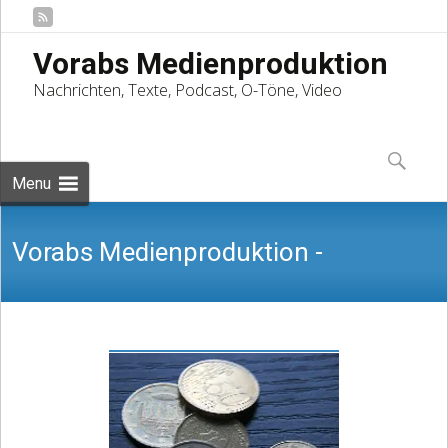
Vorabs Medienproduktion
Nachrichten, Texte, Podcast, O-Töne, Video
Skip
to
Suchen
content
nach:
Menu
Vorabs Medienproduktion -
Nachrichten, Texte, Podcast, O-Töne,